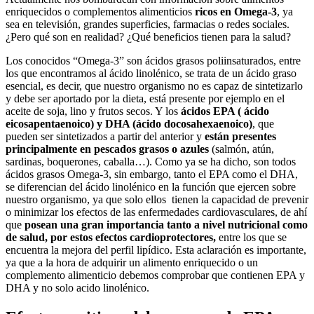
enriquecidos o complementos alimenticios
ricos en Omega-3
, ya
sea en televisión, grandes superficies, farmacias o redes sociales.
¿Pero qué son en realidad? ¿Qué beneficios tienen para la salud?
Los conocidos “Omega-3” son ácidos grasos poliinsaturados, entre
los que encontramos al ácido linolénico, se trata de un ácido graso
esencial, es decir, que nuestro organismo no es capaz de sintetizarlo
y debe ser aportado por la dieta, está presente por ejemplo en el
aceite de soja, lino y frutos secos. Y los
ácidos EPA ( ácido
eicosapentaenoico) y DHA (ácido docosahexaenoico)
, que
pueden ser sintetizados a partir del anterior y
están presentes
principalmente en pescados grasos o azules
(salmón, atún,
sardinas, boquerones, caballa…). Como ya se ha dicho, son todos
ácidos grasos Omega-3, sin embargo, tanto el EPA como el DHA,
se diferencian del ácido linolénico en la función que ejercen sobre
nuestro organismo, ya que solo ellos tienen la capacidad de prevenir
o minimizar los efectos de las enfermedades cardiovasculares, de ahí
que
posean una gran importancia tanto a nivel nutricional como
de salud, por estos efectos cardioprotectores,
entre los que se
encuentra la mejora del perfil lipídico. Esta aclaración es importante,
ya que a la hora de adquirir un alimento enriquecido o un
complemento alimenticio debemos comprobar que contienen EPA y
DHA y no solo acido linolénico.