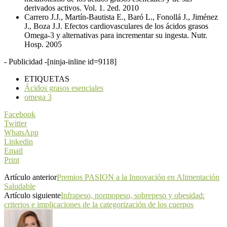
derivados activos. Vol. 1. 2ed. 2010
Carrero J.J., Martín-Bautista E., Baró L., Fonollá J., Jiménez
J., Boza J.J. Efectos cardiovasculares de los ácidos grasos
Omega-3 y alternativas para incrementar su ingesta. Nutr.
Hosp. 2005
- Publicidad -
[ninja-inline id=9118]
ETIQUETAS
Ácidos grasos esenciales
omega 3
Facebook
Twitter
WhatsApp
Linkedin
Email
Print
Artículo anterior
Premios PASION a la Innovación en Alimentación
Saludable
Artículo siguiente
Infrapeso, normopeso, sobrepeso y obesidad:
criterios e implicaciones de la categorización de los cuerpos