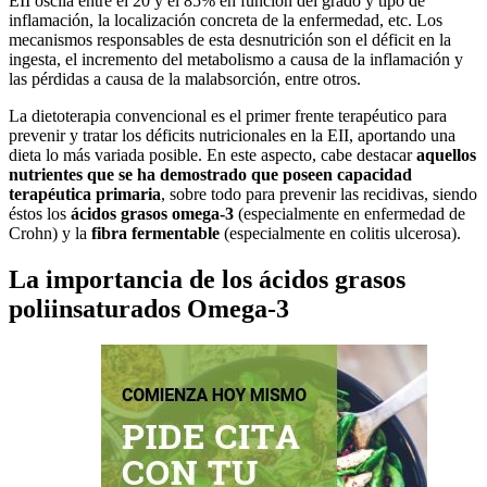
EII oscila entre el 20 y el 85% en función del grado y tipo de
inflamación, la localización concreta de la enfermedad, etc. Los
mecanismos responsables de esta desnutrición son el déficit en la
ingesta, el incremento del metabolismo a causa de la inflamación y
las pérdidas a causa de la malabsorción, entre otros.
La dietoterapia convencional es el primer frente terapéutico para
prevenir y tratar los déficits nutricionales en la EII, aportando una
dieta lo más variada posible. En este aspecto, cabe destacar
aquellos
nutrientes que se ha demostrado que poseen capacidad
terapéutica primaria
, sobre todo para prevenir las recidivas, siendo
éstos los
ácidos grasos omega-3
(especialmente en enfermedad de
Crohn) y la
fibra fermentable
(especialmente en colitis ulcerosa).
La importancia de los ácidos grasos
poliinsaturados Omega-3