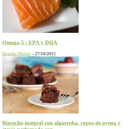
Omega-3 : EPA y DHA
Begoña Montes
-
27/10/2015
Bizcocho integral con algarroba, copos de avena y