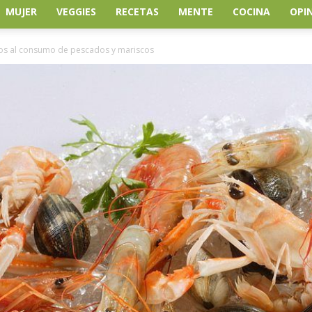
MUJER
VEGGIES
RECETAS
MENTE
COCINA
OPI
dos al consumo de pescados y mariscos