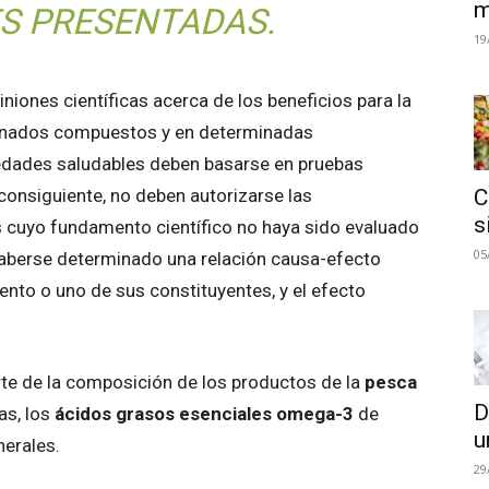
m
S PRESENTADAS.
19
niones científicas acerca de los beneficios para la
inados compuestos y en determinadas
edades saludables deben basarse en pruebas
consiguiente, no deben autorizarse las
C
s
 cuyo fundamento científico no haya sido evaluado
05
haberse determinado una relación causa-efecto
ento o uno de sus constituyentes, y el efecto
 de la composición de los productos de la
pesca
D
as, los
ácidos grasos esenciales omega-3
de
u
nerales.
29