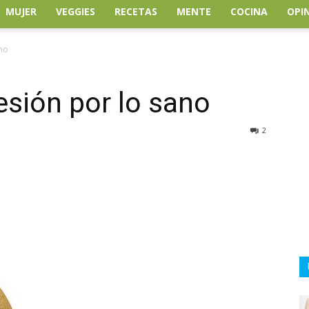
MUJER
VEGGIES
RECETAS
MENTE
COCINA
OPI
ano
esión por lo sano
2
atsApp
Linkedin
Email
Impresión