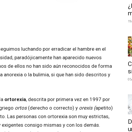
¿
m
19
seguimos luchando por erradicar el hambre en el
sidad, paradójicamente han aparecido nuevos
C
unos de ellos no han sido aún reconocidos de forma
s
 la anorexia o la bulimia, si que han sido descritos y
05
la
ortorexia
, descrita por primera vez en 1997 por
 griego
ortos
(derecho o correcto) y
orexis (
apetito)
cto. Las personas con ortorexia son muy estrictas,
D
 y exigentes consigo mismas y con los demás.
u