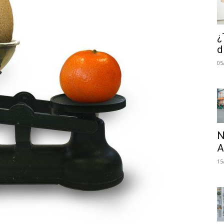
¿
d
05
N
A
15