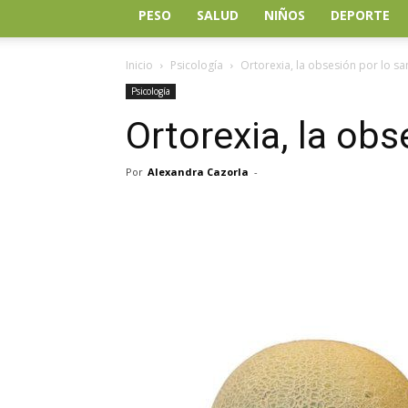
PESO
SALUD
NIÑOS
DEPORTE
Inicio
Psicología
Ortorexia, la obsesión por lo s
Psicología
Ortorexia, la obs
Por
Alexandra Cazorla
-
Facebook
Twitter
Wh