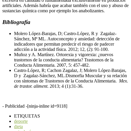
excesiva en cantidad o fundamentada exclusivamente en productos
artificiales. Además habría que acabar también con el uso y abuso de
sustancias química como por ejemplo los anabolizantes.
Bibliografía
Molero López-Barajas, D; Castro-López, R y Zagalaz-
Sánchez, Mª ML. Autoconcepto y ansiedad: detección de
indicadores que permitan predecir el riesgo de padecer
adicción a la actividad física. 2012; 12, (2): 91-100.
Muñoz y A. Martínez. Ortorexia y vigorexia: ¿nuevos
trastornos de la conducta alimentaria? Trastornos de la
Conducta Alimentaria. 2007, 5: 457-482.
Castro-López, R; Cachon Zagalaz, J; Molero López-Barajas,
D y Zagalaz-Sánchez, ML.Dismorfia Muscular y su relación
con síntomas de Trastornos de la Conducta Alimentaria.
Mex.
de trastor. aliment
. 2013; 4 (1):31-36.
- Publicidad -
[ninja-inline id=9118]
ETIQUETAS
deporte
dieta