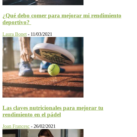
¿Qué debo comer para mejorar mi rendimiento
deportivo?
Laura Bonet
-
11/03/2021
Las claves nutricionales para mejorar tu
rendimiento en el pádel
Joan Francesc
-
26/02/2021