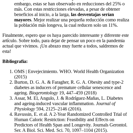
embargo, estas se han observado en reducciones del 25% o
más. Con estas restricciones elevadas, a pesar de obtener
beneficios al inicio, a la larga,
las desventajas serían
mayores
. Mejor realizar una pequeña reducción como realiza
la población más longeva, la cual reducen solo un 11%.
Finalmente, espero que os haya parecido interesante y diferente este
artículo. Sobre todo, para dejar de pensar un poco en la pandemia
actual que vivimos. ¡Un abrazo muy fuerte a todos, saldremos de
esta!
Bibliografía:
OMS | Envejecimiento. WHO. World Health Organization
(2015)
Burton, D. G. A. & Faragher, R. G. A. Obesity and type-2
diabetes as inducers of premature cellular senescence and
ageing.
Biogerontology
19, 447–459 (2018)
Assar, M. El, Angulo, J. & Rodríguez-Mañas, L. Diabetes
and ageing-induced vascular inflammation.
Journal of
Physiology
594, 2125–2146 (2016).
Ravussin, E. et al. A 2-Year Randomized Controlled Trial of
Human Caloric Restriction: Feasibility and Effects on
Predictors of Health Span and Longevity. Journals Gerontol.
Ser. A Biol. Sci. Med. Sci. 70, 1097–1104 (2015).