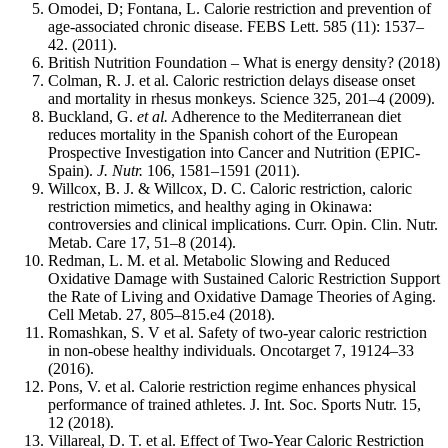
Omodei, D; Fontana, L. Calorie restriction and prevention of
age-associated chronic disease. FEBS Lett. 585 (11): 1537–
42. (2011).
British Nutrition Foundation – What is energy density? (2018)
Colman, R. J. et al. Caloric restriction delays disease onset
and mortality in rhesus monkeys. Science 325, 201–4 (2009).
Buckland, G.
et al.
Adherence to the Mediterranean diet
reduces mortality in the Spanish cohort of the European
Prospective Investigation into Cancer and Nutrition (EPIC-
Spain).
J. Nutr.
106, 1581–1591 (2011).
Willcox, B. J. & Willcox, D. C. Caloric restriction, caloric
restriction mimetics, and healthy aging in Okinawa:
controversies and clinical implications. Curr. Opin. Clin. Nutr.
Metab. Care 17, 51–8 (2014).
Redman, L. M. et al. Metabolic Slowing and Reduced
Oxidative Damage with Sustained Caloric Restriction Support
the Rate of Living and Oxidative Damage Theories of Aging.
Cell Metab. 27, 805–815.e4 (2018).
Romashkan, S. V et al. Safety of two-year caloric restriction
in non-obese healthy individuals. Oncotarget 7, 19124–33
(2016).
Pons, V. et al. Calorie restriction regime enhances physical
performance of trained athletes. J. Int. Soc. Sports Nutr. 15,
12 (2018).
Villareal, D. T. et al. Effect of Two-Year Caloric Restriction