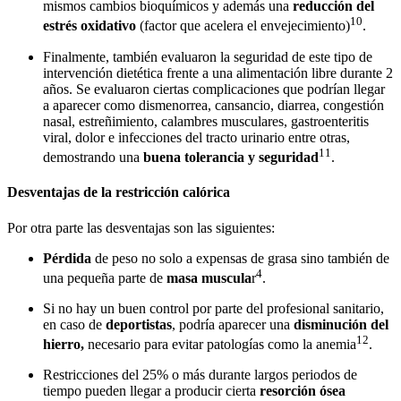
mismos cambios bioquímicos y además una
reducción del
10
estrés oxidativo
(factor que acelera el envejecimiento)
.
Finalmente, también evaluaron la seguridad de este tipo de
intervención dietética frente a una alimentación libre durante 2
años. Se evaluaron ciertas complicaciones que podrían llegar
a aparecer como dismenorrea, cansancio, diarrea, congestión
nasal, estreñimiento, calambres musculares, gastroenteritis
viral, dolor e infecciones del tracto urinario entre otras,
11
demostrando una
buena tolerancia y seguridad
.
Desventajas de la restricción calórica
Por otra parte las desventajas son las siguientes:
Pérdida
de peso no solo a expensas de grasa sino también de
4
una pequeña parte de
masa muscula
r
.
Si no hay un buen control por parte del profesional sanitario,
en caso de
deportistas
, podría aparecer una
disminución del
12
hierro,
necesario para evitar patologías como la anemia
.
Restricciones del 25% o más durante largos periodos de
tiempo pueden llegar a producir cierta
resorción ósea