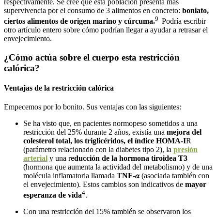
respectivamente. Se cree que esta población presenta más
supervivencia por el consumo de 3 alimentos en concreto:
boniato,
9
ciertos alimentos de origen marino y cúrcuma.
Podría escribir
otro artículo entero sobre cómo podrían llegar a ayudar a retrasar el
envejecimiento.
¿Cómo actúa sobre el cuerpo esta restricción
calórica?
Ventajas de la restricción calórica
Empecemos por lo bonito. Sus ventajas con las siguientes:
Se ha visto que, en pacientes normopeso sometidos a una
restricción del 25% durante 2 años, existía una
mejora del
colesterol total, los triglicéridos, el índice HOMA-I
R
(parámetro relacionado con la diabetes tipo 2), la
presión
arterial
y una r
educción de la hormona tiroidea T3
(hormona que aumenta la actividad del metabolismo) y de una
molécula inflamatoria llamada
TNF-𝛼
(asociada también con
el envejecimiento). Estos cambios son indicativos de
mayor
4
esperanza de vida
.
Con una restricción del 15% también se observaron los