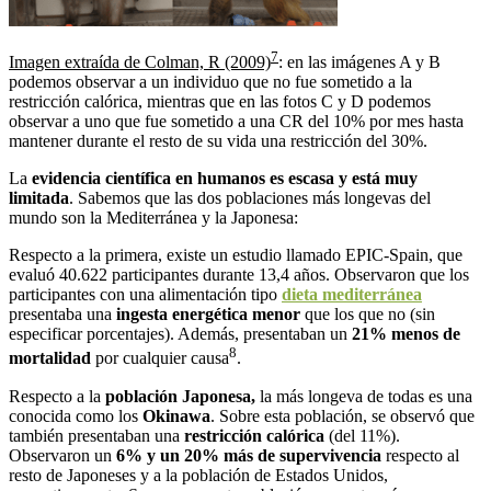
7
Imagen extraída de Colman, R (2009)
: en las imágenes A y B
podemos observar a un individuo que no fue sometido a la
restricción calórica, mientras que en las fotos C y D podemos
observar a uno que fue sometido a una CR del 10% por mes hasta
mantener durante el resto de su vida una restricción del 30%.
La
evidencia científica en humanos es escasa y está muy
limitada
. Sabemos que las dos poblaciones más longevas del
mundo son la Mediterránea y la Japonesa:
Respecto a la primera, existe un estudio llamado EPIC-Spain, que
evaluó 40.622 participantes durante 13,4 años. Observaron que los
participantes con una alimentación tipo
dieta mediterránea
presentaba una
ingesta energética menor
que los que no (sin
especificar porcentajes). Además, presentaban un
21% menos de
8
mortalidad
por cualquier causa
.
Respecto a la
población Japonesa,
la más longeva de todas es una
conocida como los
Okinawa
. Sobre esta población, se observó que
también presentaban una
restricción calórica
(del 11%).
Observaron un
6% y un 20% más de supervivencia
respecto al
resto de Japoneses y a la población de Estados Unidos,