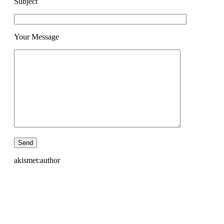
Subject
Your Message
akismet:author