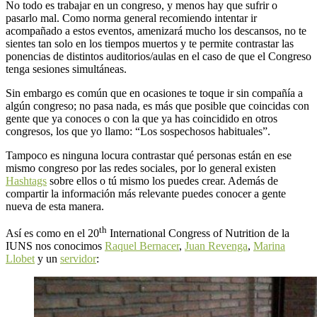
No todo es trabajar en un congreso, y menos hay que sufrir o
pasarlo mal. Como norma general recomiendo intentar ir
acompañado a estos eventos, amenizará mucho los descansos, no te
sientes tan solo en los tiempos muertos y te permite contrastar las
ponencias de distintos auditorios/aulas en el caso de que el Congreso
tenga sesiones simultáneas.
Sin embargo es común que en ocasiones te toque ir sin compañía a
algún congreso; no pasa nada, es más que posible que coincidas con
gente que ya conoces o con la que ya has coincidido en otros
congresos, los que yo llamo: “Los sospechosos habituales”.
Tampoco es ninguna locura contrastar qué personas están en ese
mismo congreso por las redes sociales, por lo general existen
Hashtags
sobre ellos o tú mismo los puedes crear. Además de
compartir la información más relevante puedes conocer a gente
nueva de esta manera.
th
Así es como en el 20
International Congress of Nutrition de la
IUNS nos conocimos
Raquel Bernacer
,
Juan Revenga
,
Marina
Llobet
y un
servidor
: