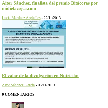
Aitor Sánchez, finalista del premio Bitácoras por
midietacojea.com
Lucia Martínez Argüelles
-
22/11/2013
El valor de la divulgación en Nutrición
Aitor Sánchez García
-
05/11/2013
9 COMENTARIOS