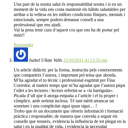
Una part de la nostra salut és responsabilitat nostra i si en un
moment de la vida ens costa mantenir els hàbits saludables per
arribar a la vellesa en les millors condicions físiques, mentals i
emocionals, sempre podem demanar consell a una
professional que ens ajudi.
Val la pena tenir cura d’aquest cos que ens ha de portar pel
món!!
Responder
Isabel Ullate Valls
23/10/2011 At 12:50 pm
Un article didàctic per la forma, instructiu pels coneixements
que comparteix l’autora, i important pel tema que aborda.
M’ha agradat el to tècnic i professional esgrimit per Fina
Corredor, al mateix temps que m’ha agradat que l’autora piqui
l’ullet a les lectores / lectors referint-se a »la barriguita».
Picada d’ull que li atorga empatia a l’article i el fa proper i
còmplice, amb serietat inclosa. Té tant mèrit arrancar un
somriure i una complicitat sigui quan sigui… !
Trobo que és un document que ofereix informació i formació
pràctica i responsable; de manera que convida a seguir els
consells que reuneix, evidencia la influència de tot plegat en la
salut i en la qualitat de vida, i evidencia la necessitat