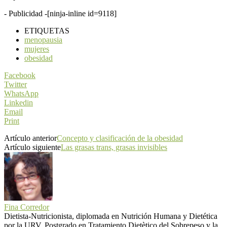
- Publicidad -
[ninja-inline id=9118]
ETIQUETAS
menopausia
mujeres
obesidad
Facebook
Twitter
WhatsApp
Linkedin
Email
Print
Artículo anterior
Concepto y clasificación de la obesidad
Artículo siguiente
Las grasas trans, grasas invisibles
Fina Corredor
Dietista-Nutricionista, diplomada en Nutrición Humana y Dietética
por la URV. Postgrado en Tratamiento Dietètico del Sobrepeso y la