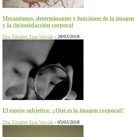
Mecanismos, determinantes y funciones de la imagen
y la (in)satisfacción corporal
Dra. Elisabet Tasa Vinyals
-
28/03/2018
El espejo subjetivo: ¿Qué es la imagen corporal?
Dra. Elisabet Tasa Vinyals
-
05/03/2018