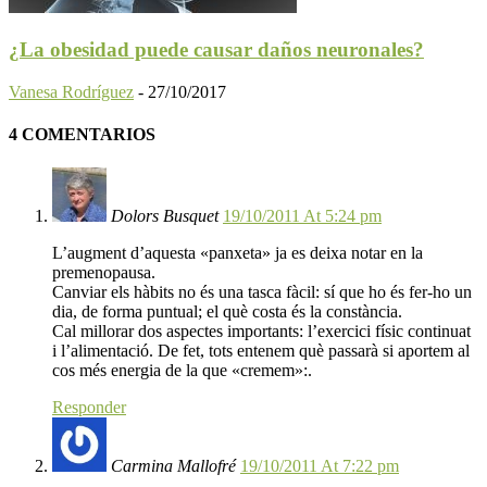
¿La obesidad puede causar daños neuronales?
Vanesa Rodríguez
-
27/10/2017
4 COMENTARIOS
Dolors Busquet
19/10/2011 At 5:24 pm
L’augment d’aquesta «panxeta» ja es deixa notar en la
premenopausa.
Canviar els hàbits no és una tasca fàcil: sí que ho és fer-ho un
dia, de forma puntual; el què costa és la constància.
Cal millorar dos aspectes importants: l’exercici físic continuat
i l’alimentació. De fet, tots entenem què passarà si aportem al
cos més energia de la que «cremem»:.
Responder
Carmina Mallofré
19/10/2011 At 7:22 pm