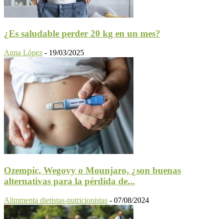
¿Es saludable perder 20 kg en un mes?
Anna López
-
19/03/2025
Ozempic, Wegovy o Mounjaro, ¿son buenas
alternativas para la pérdida de...
Alimmenta dietistas-nutricionistas
-
07/08/2024