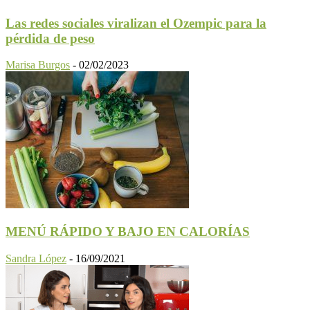
Las redes sociales viralizan el Ozempic para la
pérdida de peso
Marisa Burgos
-
02/02/2023
MENÚ RÁPIDO Y BAJO EN CALORÍAS
Sandra López
-
16/09/2021