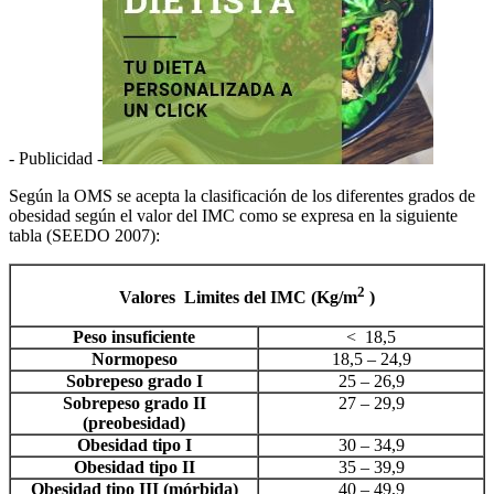
- Publicidad -
Según la OMS se acepta la clasificación de los diferentes grados de
obesidad según el valor del IMC como se expresa en la siguiente
tabla (SEEDO 2007):
2
Valores Limites del IMC (Kg/m
)
Peso insuficiente
< 18,5
Normopeso
18,5 – 24,9
Sobrepeso grado I
25 – 26,9
Sobrepeso grado II
27 – 29,9
(preobesidad)
Obesidad tipo I
30 – 34,9
Obesidad tipo II
35 – 39,9
Obesidad tipo III (mórbida)
40 – 49,9