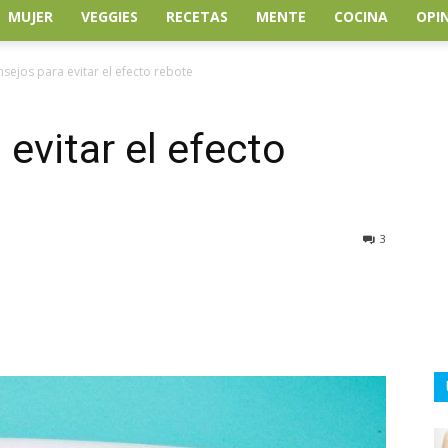
MUJER
VEGGIES
RECETAS
MENTE
COCINA
OPI
nsejos para evitar el efecto rebote
evitar el efecto
3
atsApp
Linkedin
Email
Impresión