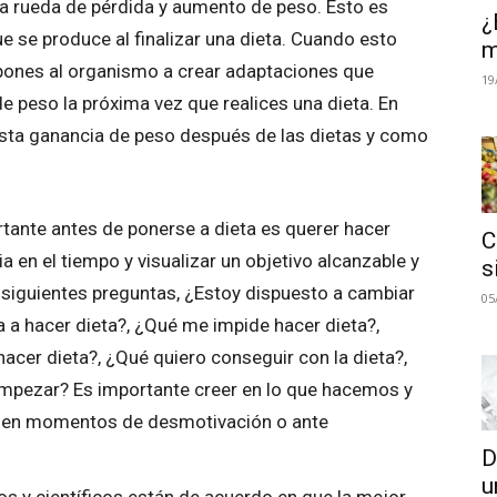
a rueda de pérdida y aumento de peso. Esto es
¿
e se produce al finalizar una dieta. Cuando esto
m
spones al organismo a crear adaptaciones que
19
e peso la próxima vez que realices una dieta. En
esta ganancia de peso después de las dietas y como
tante antes de ponerse a dieta es querer hacer
C
ia en el tiempo y visualizar un objetivo alcanzable y
s
s siguientes preguntas, ¿Estoy dispuesto a cambiar
05
a hacer dieta?, ¿Qué me impide hacer dieta?,
hacer dieta?, ¿Qué quiero conseguir con la dieta?,
mpezar? Es importante creer en lo que hacemos y
al en momentos de desmotivación o ante
D
u