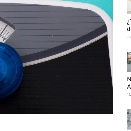
¿
d
05
N
A
15