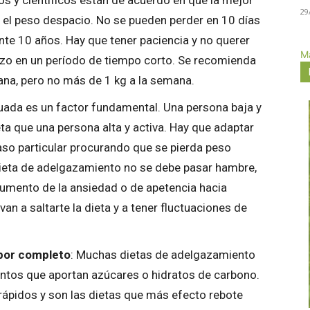
os y científicos están de acuerdo en que la mejor
29
 el peso despacio. No se pueden perder en 10 días
te 10 años. Hay que tener paciencia y no querer
Má
rzo en un período de tiempo corto. Se recomienda
ana, pero no más de 1 kg a la semana.
ecuada es un factor fundamental. Una persona baja y
ta que una persona alta y activa. Hay que adaptar
aso particular procurando que se pierda peso
ieta de adelgazamiento no se debe pasar hambre,
aumento de la ansiedad o de apetencia hacia
n a saltarte la dieta y a tener fluctuaciones de
 por completo
: Muchas dietas de adelgazamiento
entos que aportan azúcares o hidratos de carbono.
ápidos y son las dietas que más efecto rebote