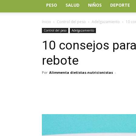
PESO
SALUD
NIÑOS
DEPORTE
Inicio
Control del peso
Adelgazamiento
10 co
Control del peso
Adelgazamiento
10 consejos para 
rebote
Por
Alimmenta dietistas-nutricionistas
-
Facebook
Twitter
Wh