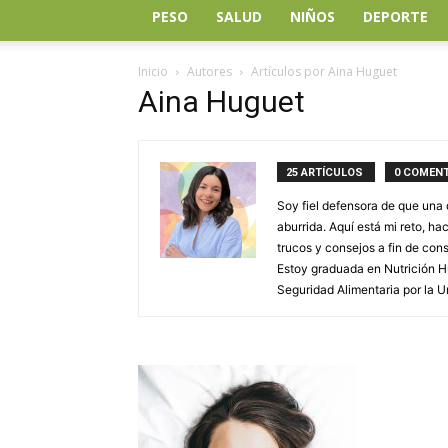
PESO
SALUD
NIÑOS
DEPORTE
Inicio
Autores
Artículos por Aina Huguet
Aina Huguet
25 ARTÍCULOS
0 COMEN
Soy fiel defensora de que una 
aburrida. Aquí está mi reto, h
trucos y consejos a fin de con
Estoy graduada en Nutrición Hu
Seguridad Alimentaria por la U