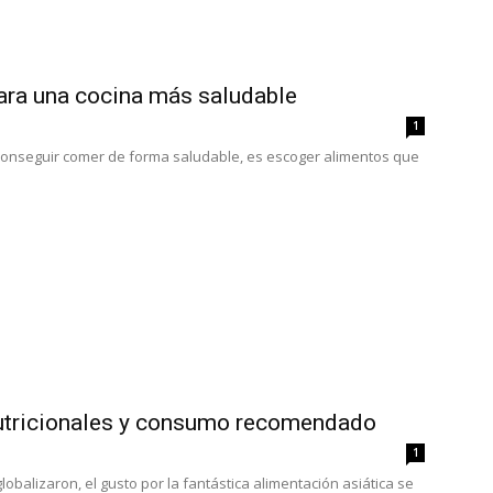
ara una cocina más saludable
1
conseguir comer de forma saludable, es escoger alimentos que
 nutricionales y consumo recomendado
1
balizaron, el gusto por la fantástica alimentación asiática se