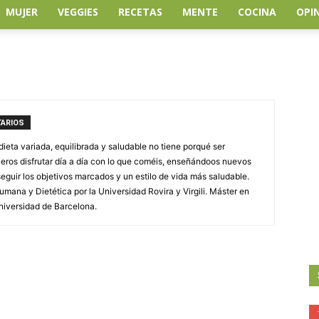
MUJER
VEGGIES
RECETAS
MENTE
COCINA
OPI
TARIOS
dieta variada, equilibrada y saludable no tiene porqué ser
aceros disfrutar día a día con lo que coméis, enseñándoos nuevos
seguir los objetivos marcados y un estilo de vida más saludable.
mana y Dietética por la Universidad Rovira y Virgili. Máster en
niversidad de Barcelona.