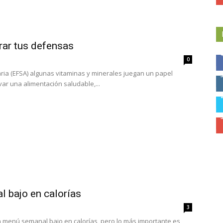
rar tus defensas
0
ia (EFSA) algunas vitaminas y minerales juegan un papel
ar una alimentación saludable,...
 bajo en calorías
3
n menú semanal bajo en calorías, pero lo más importante es