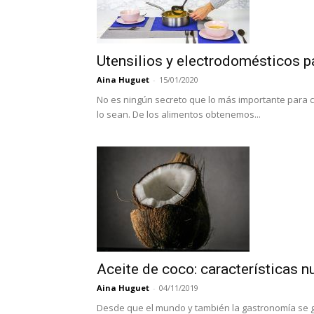
Utensilios y electrodomésticos p
Aina Huguet
-
15/01/2020
No es ningún secreto que lo más importante para 
lo sean. De los alimentos obtenemos...
Aceite de coco: características
Aina Huguet
-
04/11/2019
Desde que el mundo y también la gastronomía se glo