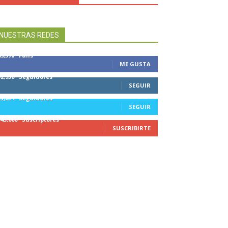
NUESTRAS REDES
49,578
Fans
ME GUSTA
32,950
Seguidores
SEGUIR
27,671
Seguidores
SEGUIR
545,000
Suscriptores
SUSCRIBIRTE