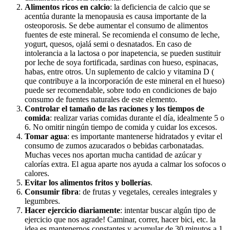
Alimentos ricos en calcio
: la deficiencia de calcio que se
acentúa durante la menopausia es causa importante de la
osteoporosis. Se debe aumentar el consumo de alimentos
fuentes de este mineral. Se recomienda el consumo de leche,
yogurt, quesos, ojalá semi o desnatados. En caso de
intolerancia a la lactosa o por inapetencia, se pueden sustituir
por leche de soya fortificada, sardinas con hueso, espinacas,
habas, entre otros. Un suplemento de calcio y vitamina D (
que contribuye a la incorporación de este mineral en el hueso)
puede ser recomendable, sobre todo en condiciones de bajo
consumo de fuentes naturales de este elemento.
Controlar el tamaño de las raciones y los tiempos de
comida
: realizar varias comidas durante el día, idealmente 5 o
6. No omitir ningún tiempo de comida y cuidar los excesos.
Tomar agua
: es importante mantenerse hidratados y evitar el
consumo de zumos azucarados o bebidas carbonatadas.
Muchas veces nos aportan mucha cantidad de azúcar y
calorías extra. El agua aparte nos ayuda a calmar los sofocos o
calores.
Evitar los alimentos fritos y bollerías
.
Consumir fibra
: de frutas y vegetales, cereales integrales y
legumbres.
Hacer ejercicio diariamente
: intentar buscar algún tipo de
ejercicio que nos agrade! Caminar, correr, hacer bici, etc. la
idea es mantenernos constantes y acumular de 30 minutos a 1