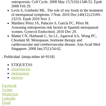
osteoporosis. Cell Cycle. 2008 May 15;7(10):1348-52. Epub
2008 Feb 29.
Levis S, Griebeler ML. The role of soy foods in the treatment
of menopausal symptoms. J Nutr. 2010 Dec;140(12):2318S-
2321S. Epub 2010 Nov 3.
Martínez Pérez JA, Palacios S, García FC, Pérez M.
Assessing osteoporosis risk factors in Spanish menopausal
women. Gynecol Endocrinol. 2010 Dec 29.
Mattar CN, Harharah L, Su LL, Agarwal AA, Wong PC,
Choolani M. Menopause, hormone therapy and
cardiovascular and cerebrovascular disease. Ann Acad Med
Singapore. 2008 Jan;37(1):54-62.
- Publicidad -
[ninja-inline id=9118]
ETIQUETAS
alimentación
menopausia
mujeres
Facebook
Twitter
WhatsApp
Linkedin
Email