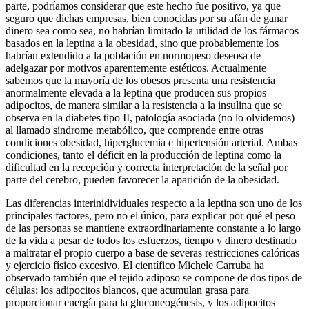
parte, podríamos considerar que este hecho fue positivo, ya que
seguro que dichas empresas, bien conocidas por su afán de ganar
dinero sea como sea, no habrían limitado la utilidad de los fármacos
basados en la leptina a la obesidad, sino que probablemente los
habrían extendido a la población en normopeso deseosa de
adelgazar por motivos aparentemente estéticos. Actualmente
sabemos que la mayoría de los obesos presenta una resistencia
anormalmente elevada a la leptina que producen sus propios
adipocitos, de manera similar a la resistencia a la insulina que se
observa en la diabetes tipo II, patología asociada (no lo olvidemos)
al llamado síndrome metabólico, que comprende entre otras
condiciones obesidad, hiperglucemia e hipertensión arterial. Ambas
condiciones, tanto el déficit en la producción de leptina como la
dificultad en la recepción y correcta interpretación de la señal por
parte del cerebro, pueden favorecer la aparición de la obesidad.
Las diferencias interinidividuales respecto a la leptina son uno de los
principales factores, pero no el único, para explicar por qué el peso
de las personas se mantiene extraordinariamente constante a lo largo
de la vida a pesar de todos los esfuerzos, tiempo y dinero destinado
a maltratar el propio cuerpo a base de severas restricciones calóricas
y ejercicio físico excesivo. El científico Michele Carruba ha
observado también que el tejido adiposo se compone de dos tipos de
células: los adipocitos blancos, que acumulan grasa para
proporcionar energía para la gluconeogénesis, y los adipocitos