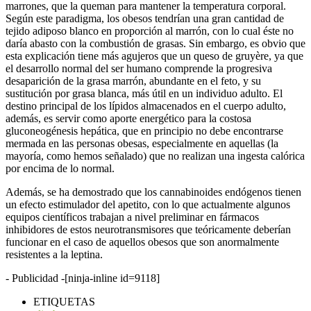
marrones, que la queman para mantener la temperatura corporal.
Según este paradigma, los obesos tendrían una gran cantidad de
tejido adiposo blanco en proporción al marrón, con lo cual éste no
daría abasto con la combustión de grasas. Sin embargo, es obvio que
esta explicación tiene más agujeros que un queso de gruyère, ya que
el desarrollo normal del ser humano comprende la progresiva
desaparición de la grasa marrón, abundante en el feto, y su
sustitución por grasa blanca, más útil en un individuo adulto. El
destino principal de los lípidos almacenados en el cuerpo adulto,
además, es servir como aporte energético para la costosa
gluconeogénesis hepática, que en principio no debe encontrarse
mermada en las personas obesas, especialmente en aquellas (la
mayoría, como hemos señalado) que no realizan una ingesta calórica
por encima de lo normal.
Además, se ha demostrado que los cannabinoides endógenos tienen
un efecto estimulador del apetito, con lo que actualmente algunos
equipos científicos trabajan a nivel preliminar en fármacos
inhibidores de estos neurotransmisores que teóricamente deberían
funcionar en el caso de aquellos obesos que son anormalmente
resistentes a la leptina.
- Publicidad -
[ninja-inline id=9118]
ETIQUETAS