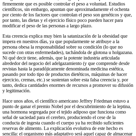
firmemente que es posible controlar el peso a voluntad. Estudios
científicos, sin embargo, apuntan que aproximadamente el ochenta
por ciento de los factores que controlan el peso son genéticos y que,
por tanto, las dietas y el ejercicio físico poco pueden hacer para
modificar el peso de las personas a largo plazo.
Esta creencia explica muy bien la satanización de la obesidad que
impera en nuestros días, ya que popularmente se atribuye a la
persona obesa la responsabilidad sobre su condición (lo que no
sucede con otras enfermedades), tachándola de glotona u holgazana.
Ni qué decir tiene, además, que la potente industria articulada
alrededor del negocio del adelgazamiento (y que comprende desde
revistas hasta la paradójicamente denominada medicina estética,
pasando por todo tipo de productos dietéticos, máquinas de hacer
ejercicio, cremas, etc.) se sustentan sobre esta falsa creencia y, por
tanto, dedica cantidades enormes de recursos a promover su difusión
y legitimación.
Hace unos años, el científico americano Jeffrey Friedman estuvo a
punto de ganar el premio Nobel por el descubrimiento de la leptina,
una hormona segregada por el tejido adiposo que funciona como
señal de saciedad para el cerebro, produciendo el cese de la
conducta de ingesta cuando el cuerpo ya ha recibido suficientes
reservas de alimento. La explicación evolutiva de este hecho es
sencilla: el organismo más adaptativo será aquel capaz de almacenar