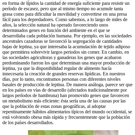
en forma de lípidos la cantidad de energía suficiente para resistir un
período de escasez, pero que al mismo tiempo no acumule tanta
grasa como para dificultar la movilidad y convertirse en una presa
fácil para los depredadores. Como sabemos, a lo largo de miles de
años, la selección natural ha operado favoreciendo unos
determinados genes en función del ambiente en el que se
desarrollaba cada población humana. Por ejemplo, en las sociedades
ancestrales cazadoras se favoreció la segregación de cantidades
bajas de leptina, ya que interesaba la acumulación de tejido adiposo
que permitiera sobrevivir largos periodos sin comer. En cambio, en
las sociedades agricultoras y ganaderas los genes que acabaron
predominando fueron los que determinan una mayor producción de
leptina, ya que la disponibilidad regular de alimento hacía
innecesaria la creación de grandes reservas lipídicas. En nuestros
días, por lo tanto, encontramos personas con diferentes niveles
basales de producción de leptina. De manera análoga, parece ser que
en los países en vías de desarrollo (afectados tradicionalmente por
largos períodos de hambruna) han promovido genes que favorecen
un metabolismo más eficiente: ésta sería una de las causas por las
que la población de estas zonas geográficas, al adoptar
repentinamente hábitos alimentarios típicos del mundo occidental, se
está volviendo obesa más rápida y frecuentemente que la población
de los países desarrollados.