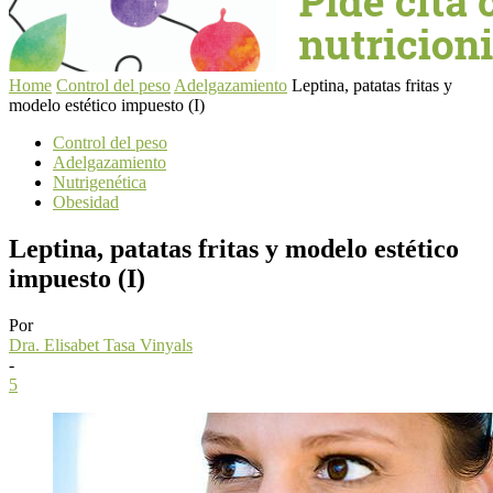
Home
Control del peso
Adelgazamiento
Leptina, patatas fritas y
modelo estético impuesto (I)
Control del peso
Adelgazamiento
Nutrigenética
Obesidad
Leptina, patatas fritas y modelo estético
impuesto (I)
Por
Dra. Elisabet Tasa Vinyals
-
5