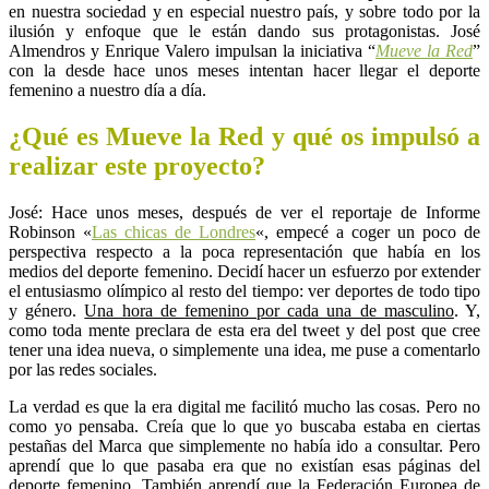
en nuestra sociedad y en especial nuestro país, y sobre todo por la
ilusión y enfoque que le están dando sus protagonistas. José
Almendros y Enrique Valero impulsan la iniciativa “
Mueve la Red
”
con la desde hace unos meses intentan hacer llegar el deporte
femenino a nuestro día a día.
¿Qué es Mueve la Red y qué os impulsó a
realizar este proyecto?
José: Hace unos meses, después de ver el reportaje de Informe
Robinson «
Las chicas de Londres
«, empecé a coger un poco de
perspectiva respecto a la poca representación que había en los
medios del deporte femenino. Decidí hacer un esfuerzo por extender
el entusiasmo olímpico al resto del tiempo: ver deportes de todo tipo
y género.
Una hora de femenino por cada una de masculino
. Y,
como toda mente preclara de esta era del tweet y del post que cree
tener una idea nueva, o simplemente una idea, me puse a comentarlo
por las redes sociales.
La verdad es que la era digital me facilitó mucho las cosas. Pero no
como yo pensaba. Creía que lo que yo buscaba estaba en ciertas
pestañas del Marca que simplemente no había ido a consultar. Pero
aprendí que lo que pasaba era que no existían esas páginas del
deporte femenino. También aprendí que la Federación Europea de