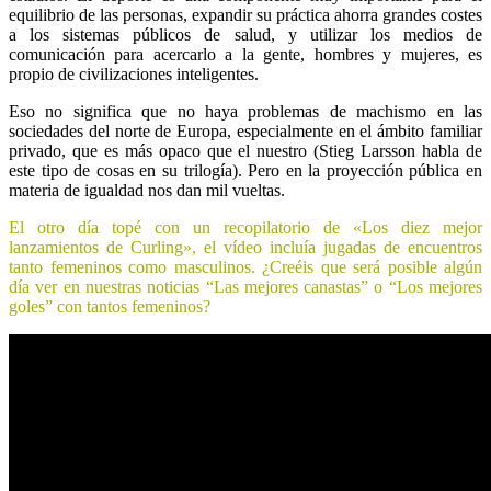
equilibrio de las personas, expandir su práctica ahorra grandes costes
a los sistemas públicos de salud, y utilizar los medios de
comunicación para acercarlo a la gente, hombres y mujeres, es
propio de civilizaciones inteligentes.
Eso no significa que no haya problemas de machismo en las
sociedades del norte de Europa, especialmente en el ámbito familiar
privado, que es más opaco que el nuestro (Stieg Larsson habla de
este tipo de cosas en su trilogía). Pero en la proyección pública en
materia de igualdad nos dan mil vueltas.
El otro día topé con un recopilatorio de «Los diez mejor
lanzamientos de Curling», el vídeo incluía jugadas de encuentros
tanto femeninos como masculinos. ¿Creéis que será posible algún
día ver en nuestras noticias “Las mejores canastas” o “Los mejores
goles” con tantos femeninos?