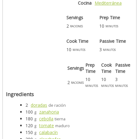
Cocina
Mediterránea
Servings
Prep Time
2
10
raciones
minutos
Cook Time
Passive Time
10
3
minutos
minutos
Prep
Cook
Passive
Servings
Time
Time
Time
10
10
3
2
raciones
minutos
minutos
minutos
Ingredients
2
doradas
de ración
100
zanahoria
g
180
cebolla
g
tierna
120
tomate
g
maduro
150
calabacín
g