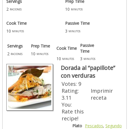
Servings
Prep Time
2
10
raciones
minutos
Cook Time
Passive Time
10
3
minutos
minutos
Passive
Servings
Prep Time
Cook Time
Time
2
10
raciones
minutos
10
3
minutos
minutos
Dorada al “papillote”
con verduras
Votes:
9
Rating:
Imprimir
3.11
receta
You:
Rate this
recipe!
Plato
Pescados
,
Segundo