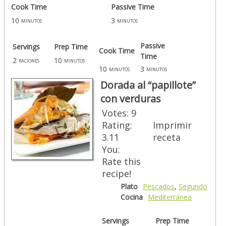
Cook Time
Passive Time
10
3
minutos
minutos
Passive
Servings
Prep Time
Cook Time
Time
2
10
raciones
minutos
10
3
minutos
minutos
Dorada al “papillote”
con verduras
Votes:
9
Rating:
Imprimir
3.11
receta
You:
Rate this
recipe!
Plato
Pescados
,
Segundo
Cocina
Mediterránea
Servings
Prep Time