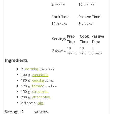
2
10
raciones
minutos
Cook Time
Passive Time
10
3
minutos
minutos
Prep
Cook
Passive
Servings
Time
Time
Time
10
10
3
2
raciones
minutos
minutos
minutos
Ingredients
2
doradas
de ración
100
zanahoria
g
180
cebolla
g
tierna
120
tomate
g
maduro
150
calabacín
g
200
alcachofas
g
2
ajo
dientes
Servings:
raciones