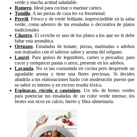
verde y mucha actitud saludable.
Romero
. Ideal para cocinar o marinar carnes.
Tomillo
. A las piezas de caza les va fenomenal.
Perejil
. Fresco y de verde brillante, imprescindible en la salsa
verde, como aderezo de tus ensaladas o decorativa de platos
tradicionales
Cilantro
. El ceviche es uno de los platos a los que no le debe
faltar esta aromática.
Orégano
. Ensaladas de tomate, pizzas, marinadas o adobos
son realzados con el sabroso sabor y aroma del orégano.
Laurel
. Para guisos de legumbres, carnes o pescados; para
cocer y enriquecer pastas o arroz, presente en los adobos.
Lavanda
. No es tan consumida en cocina pero desprende un
agradable aroma y tiene una flores preciosas. Si decides
añadirla a tus elaboraciones hazlo con moderación puesto que
su sabor es intenso y en exceso resulta tóxica.
Espinacas, rúcula o canónigos
. Un trío de brotes verdes
para potenciar tus ensaladas de un color verde intenso; los
brotes son ricos en calcio, hierro y fibra alimentaria.