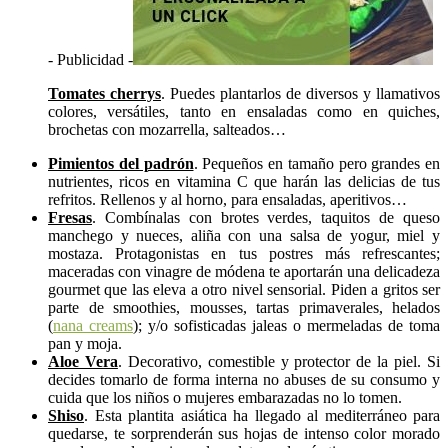
- Publicidad -
Tomates cherrys
. Puedes plantarlos de diversos y llamativos
colores, versátiles, tanto en ensaladas como en quiches,
brochetas con mozarrella, salteados…
Pimientos del padrón
. Pequeños en tamaño pero grandes en
nutrientes, ricos en vitamina C que harán las delicias de tus
refritos. Rellenos y al horno, para ensaladas, aperitivos…
Fresas
. Combínalas con brotes verdes, taquitos de queso
manchego y nueces, aliña con una salsa de yogur, miel y
mostaza. Protagonistas en tus postres más refrescantes;
maceradas con vinagre de módena te aportarán una delicadeza
gourmet que las eleva a otro nivel sensorial. Piden a gritos ser
parte de smoothies, mousses, tartas primaverales, helados
(
nana creams
); y/o sofisticadas jaleas o mermeladas de toma
pan y moja.
Aloe Vera
. Decorativo, comestible y protector de la piel. Si
decides tomarlo de forma interna no abuses de su consumo y
cuida que los niños o mujeres embarazadas no lo tomen.
Shiso
. Esta plantita asiática ha llegado al mediterráneo para
quedarse, te sorprenderán sus hojas de intenso color morado