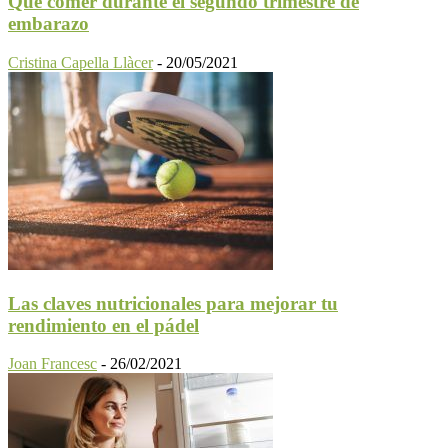
Qué comer durante el segundo trimestre de
embarazo
Cristina Capella Llàcer
-
20/05/2021
Las claves nutricionales para mejorar tu
rendimiento en el pádel
Joan Francesc
-
26/02/2021