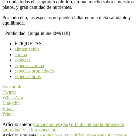
sin duda todas ellas aportan colorido, aroma, mucho sabor a nuestros
platos, y gran cantidad de nutrientes.
Por todo ello, las especias no pueden faltar en una dieta saludable y
equilibrada.
- Publicidad -
[ninja-inline id=9118]
ETIQUETAS
alimentación
cocina
especias
especias cocina
especias propiedades
especias tipos
Facebook
Twitter
WhatsApp
Linkedin
Email
Print
Artículo anterior
La vida no es (tan) difícil: cultivar la dimensión
individual y la introspección
Artículo siguiente
La vida no es (tan) difícil: mens sana in corpore