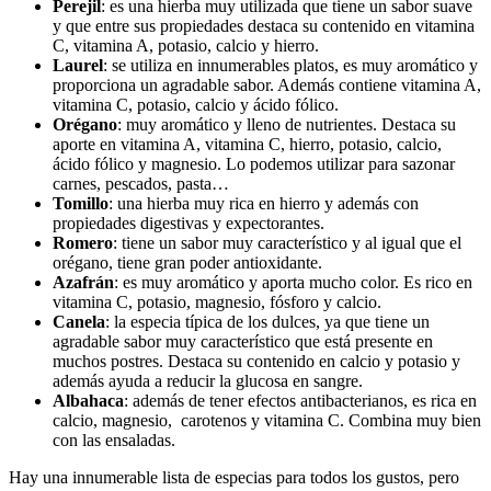
Perejil
: es una hierba muy utilizada que tiene un sabor suave
y que entre sus propiedades destaca su contenido en vitamina
C, vitamina A, potasio, calcio y hierro.
Laurel
: se utiliza en innumerables platos, es muy aromático y
proporciona un agradable sabor. Además contiene vitamina A,
vitamina C, potasio, calcio y ácido fólico.
Orégano
: muy aromático y lleno de nutrientes. Destaca su
aporte en vitamina A, vitamina C, hierro, potasio, calcio,
ácido fólico y magnesio. Lo podemos utilizar para sazonar
carnes, pescados, pasta…
Tomillo
: una hierba muy rica en hierro y además con
propiedades digestivas y expectorantes.
Romero
: tiene un sabor muy característico y al igual que el
orégano, tiene gran poder antioxidante.
Azafrán
: es muy aromático y aporta mucho color. Es rico en
vitamina C, potasio, magnesio, fósforo y calcio.
Canela
: la especia típica de los dulces, ya que tiene un
agradable sabor muy característico que está presente en
muchos postres. Destaca su contenido en calcio y potasio y
además ayuda a reducir la glucosa en sangre.
Albahaca
: además de tener efectos antibacterianos, es rica en
calcio, magnesio, carotenos y vitamina C. Combina muy bien
con las ensaladas.
Hay una innumerable lista de especias para todos los gustos, pero