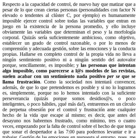
Respecto a la capacidad de control, de nuevo hay que matizar que a
pesar de lo que crean ciertas personas (personalidades con factor N
elevado o tendentes al clúster C, por ejemplo) es humanamente
imposible ejercer control sobre todas las variables que entran en
juego en la existencia de la persona promedio, y ello incluye
obviamente las variables que determinan el peso y la morfología
corporal. Quizás sería suficientemente ambicioso, como objetivo,
establecer un grado de control razonable, o por lo menos de
comprensión y adecuada gestión, sobre las emociones y la conducta
propias. Hallarse en completo control de la propia vida no lleva a
ningún sentimiento positivo ni a ningún sentido del autovalor
porque, sencillamente, es imposible; y
las personas que intentan
algo imposible, como parecerse a l@s modelos de las revistas,
suelen acabar con un sentimiento nada positivo
per se
que se
llama frustración
. Como la sociedad nos intentará convencer,
además, de que lo que pretendemos es posible y si no lo logramos
es, simplemente, porque no lo hemos intentado con la suficiente
perseverancia (quizás porque somos desidios@s, o poco
inteligentes, o poco hábiles, ¡qué más da!), entraremos en un círculo
de perpetua obsesión por el control y frustración ante cualquier
hecho de la vida que escape al mismo; es decir, que antes del
desayuno nos habremos frustrado, como mínimo, tres o cuatro
veces, empezando por la falta de control sobre el hecho de que tenga
que sonar el despertador a las 7:00 para podernos levantar e ir a
trabajar. Gestión de las emociones en respuesta al entorno, pues, me