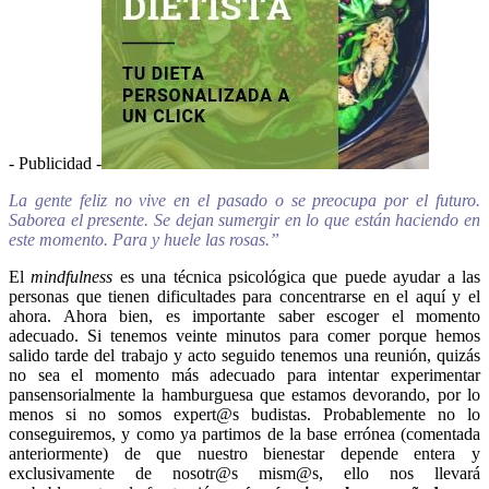
- Publicidad -
La gente feliz no vive en el pasado o se preocupa por el futuro.
Saborea el presente. Se dejan sumergir en lo que están haciendo en
este momento. Para y huele las rosas.”
El
mindfulness
es una técnica psicológica que puede ayudar a las
personas que tienen dificultades para concentrarse en el aquí y el
ahora. Ahora bien, es importante saber escoger el momento
adecuado. Si tenemos veinte minutos para comer porque hemos
salido tarde del trabajo y acto seguido tenemos una reunión, quizás
no sea el momento más adecuado para intentar experimentar
pansensorialmente la hamburguesa que estamos devorando, por lo
menos si no somos expert@s budistas. Probablemente no lo
conseguiremos, y como ya partimos de la base errónea (comentada
anteriormente) de que nuestro bienestar depende entera y
exclusivamente de nosotr@s mism@s, ello nos llevará