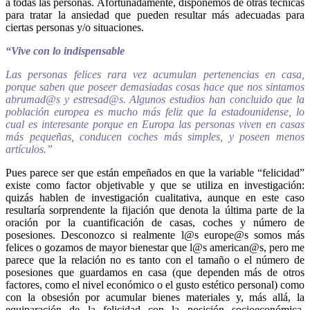
a todas las personas. Afortunadamente, disponemos de otras técnicas
para tratar la ansiedad que pueden resultar más adecuadas para
ciertas personas y/o situaciones.
“Vive con lo indispensable
Las personas felices rara vez acumulan pertenencias en casa,
porque saben que poseer demasiadas cosas hace que nos sintamos
abrumad@s y estresad@s. Algunos estudios han concluido que la
población europea es mucho más feliz que la estadounidense, lo
cual es interesante porque en Europa las personas viven en casas
más pequeñas, conducen coches más simples, y poseen menos
artículos.”
Pues parece ser que están empeñados en que la variable “felicidad”
existe como factor objetivable y que se utiliza en investigación:
quizás hablen de investigación cualitativa, aunque en este caso
resultaría sorprendente la fijación que denota la última parte de la
oración por la cuantificación de casas, coches y número de
posesiones. Desconozco si realmente l@s europe@s somos más
felices o gozamos de mayor bienestar que l@s american@s, pero me
parece que la relación no es tanto con el tamaño o el número de
posesiones que guardamos en casa (que dependen más de otros
factores, como el nivel económico o el gusto estético personal) como
con la obsesión por acumular bienes materiales y, más allá, la
equiparación de la felicidad con la posición socioeconómica.