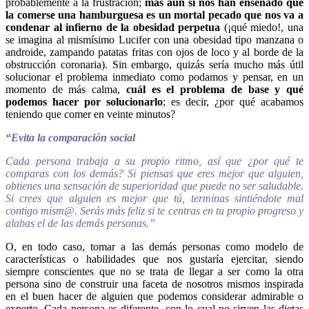
probablemente a la frustración;
más aún si nos han enseñado que
la comerse una hamburguesa es un mortal pecado que nos va a
condenar al infierno de la obesidad perpetua
(¡qué miedo!, una
se imagina al mismísimo Lucifer con una obesidad tipo manzana o
androide, zampando patatas fritas con ojos de loco y al borde de la
obstrucción coronaria). Sin embargo, quizás sería mucho más útil
solucionar el problema inmediato como podamos y pensar, en un
momento de más calma,
cuál es el problema de base y qué
podemos hacer por solucionarlo
; es decir, ¿por qué acabamos
teniendo que comer en veinte minutos?
“Evita la comparación social
Cada persona trabaja a su propio ritmo, así que ¿por qué te
comparas con los demás? Si piensas que eres mejor que alguien,
obtienes una sensación de superioridad que puede no ser saludable.
Si crees que alguien es mejor que tú, terminas sintiéndote mal
contigo mism@. Serás más feliz si te centras en tu propio progreso y
alabas el de las demás personas.”
O, en todo caso, tomar a las demás personas como modelo de
características o habilidades que nos gustaría ejercitar, siendo
siempre conscientes que no se trata de llegar a ser como la otra
persona sino de construir una faceta de nosotros mismos inspirada
en el buen hacer de alguien que podemos considerar admirable o
experto. Cada persona es diferente, con lo cual no sirven las dietas