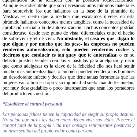
Aunque es indiscutible que son necesarios unos mínimos materiales
para sobrevivir, los que hallamos en la base de la pirámide de
Maslow, es cierto que a medida que escalamos niveles en esta
pirámide hallamos conceptos menos tangibles, como la necesidad de
aprobación social o la de autorealización. Dichos conceptos podrían
considerarse, desde este punto de vista, diferenciales entre el hecho
de sobrevivir y el de vivir.
No obstante, el caso es que -digan lo
que digan y por mucho que les pese- las empresas no pueden
vendernos autorealización, sólo pueden vendernos coches y
decirnos que conducir es tan guay que te autorealiza
; o en su
defecto pueden vender cremitas y pastillas para adelgazar y decir
que como adelgazar es la clave de la felicidad ello nos hará sentir
mucho más autorealizad@s; o también pueden vender a los hombres
un desodorante infecto y decirles que tiene tantas feromonas que las
mujeres van a tirar su ropa y su dignidad al suelo cuando les huelan,
por muy desagradables o poco interesantes que sean los portadores
del producto en cuestión.
“Establece el control personal
Las personas felices tienen la capacidad de elegir su propio destino.
No dejan que otras les dicen cómo deben vivir sus vidas. Poseer el
control total de la propia vida trae consigo sentimientos positivos y
un gran sentido del propio valor como persona.”