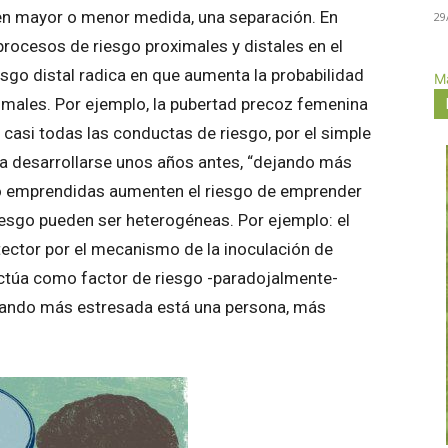
 en mayor o menor medida, una separación. En
29
procesos de riesgo proximales y distales en el
esgo distal radica en que aumenta la probabilidad
Má
imales. Por ejemplo, la pubertad precoz femenina
 casi todas las conductas de riesgo, por el simple
 a desarrollarse unos años antes, “dejando más
go emprendidas aumenten el riesgo de emprender
 riesgo pueden ser heterogéneas. Por ejemplo: el
ctor por el mecanismo de la inoculación de
actúa como factor de riesgo -paradojalmente-
uando más estresada está una persona, más