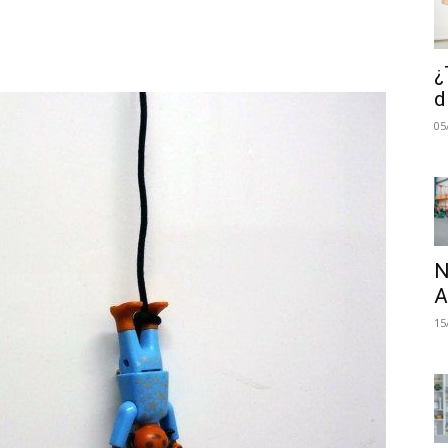
atsApp
Linkedin
Email
Impresión
¿
d
05
N
A
15