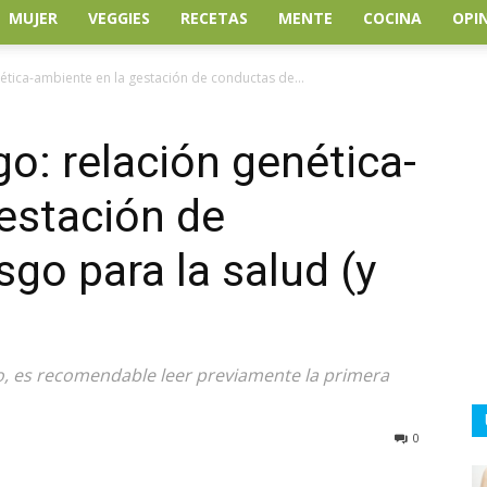
MUJER
VEGGIES
RECETAS
MENTE
COCINA
OPI
enética-ambiente en la gestación de conductas de...
sgo: relación genética-
estación de
go para la salud (y
o, es recomendable leer previamente la primera
0