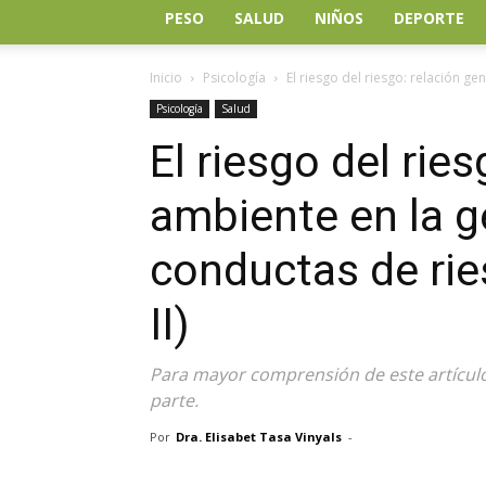
PESO
SALUD
NIÑOS
DEPORTE
Inicio
Psicología
El riesgo del riesgo: relación g
Psicología
Salud
El riesgo del rie
ambiente en la g
conductas de ries
II)
Para mayor comprensión de este artícul
parte.
Por
Dra. Elisabet Tasa Vinyals
-