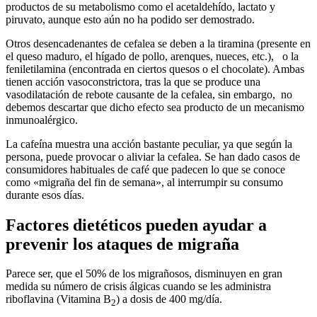
productos de su metabolismo como el acetaldehído, lactato y
piruvato, aunque esto aún no ha podido ser demostrado.
Otros desencadenantes de cefalea se deben a la tiramina (presente en
el queso maduro, el hígado de pollo, arenques, nueces, etc.), o la
feniletilamina (encontrada en ciertos quesos o el chocolate). Ambas
tienen acción vasoconstrictora, tras la que se produce una
vasodilatación de rebote causante de la cefalea, sin embargo, no
debemos descartar que dicho efecto sea producto de un mecanismo
inmunoalérgico.
La cafeína muestra una acción bastante peculiar, ya que según la
persona, puede provocar o aliviar la cefalea. Se han dado casos de
consumidores habituales de café que padecen lo que se conoce
como «migraña del fin de semana», al interrumpir su consumo
durante esos días.
Factores dietéticos pueden ayudar a
prevenir los ataques de migraña
Parece ser, que el 50% de los migrañosos, disminuyen en gran
medida su número de crisis álgicas cuando se les administra
riboflavina (Vitamina B
) a dosis de 400 mg/día.
2