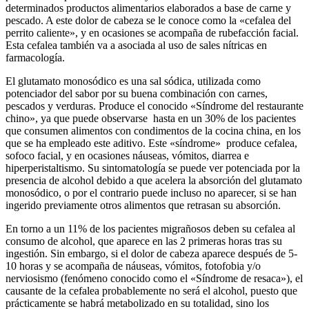
determinados productos alimentarios elaborados a base de carne y
pescado. A este dolor de cabeza se le conoce como la «cefalea del
perrito caliente», y en ocasiones se acompaña de rubefacción facial.
Esta cefalea también va a asociada al uso de sales nítricas en
farmacología.
El glutamato monosódico es una sal sódica, utilizada como
potenciador del sabor por su buena combinación con carnes,
pescados y verduras. Produce el conocido «Síndrome del restaurante
chino», ya que puede observarse hasta en un 30% de los pacientes
que consumen alimentos con condimentos de la cocina china, en los
que se ha empleado este aditivo. Este «síndrome» produce cefalea,
sofoco facial, y en ocasiones náuseas, vómitos, diarrea e
hiperperistaltismo. Su sintomatología se puede ver potenciada por la
presencia de alcohol debido a que acelera la absorción del glutamato
monosódico, o por el contrario puede incluso no aparecer, si se han
ingerido previamente otros alimentos que retrasan su absorción.
En torno a un 11% de los pacientes migrañosos deben su cefalea al
consumo de alcohol, que aparece en las 2 primeras horas tras su
ingestión. Sin embargo, si el dolor de cabeza aparece después de 5-
10 horas y se acompaña de náuseas, vómitos, fotofobia y/o
nerviosismo (fenómeno conocido como el «Síndrome de resaca»), el
causante de la cefalea probablemente no será el alcohol, puesto que
prácticamente se habrá metabolizado en su totalidad, sino los