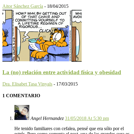
Aitor Sánchez García
-
18/04/2015
La (no) relación entre actividad física y obesidad
Dra. Elisabet Tasa Vinyals
-
17/03/2015
1 COMENTARIO
Angel Hernandez
31/05/2018 At 5:30 pm
He tenido familiares con cefalea, pensé que era sólo por el
estrés. Pero como comenta el post, una de las grandes cura es