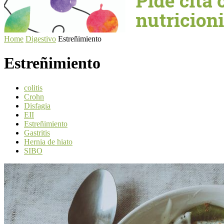
Home
Digestivo
Estreñimiento
Estreñimiento
colitis
Crohn
Disfagia
EII
Estreñimiento
Gastritis
Hernia de hiato
SIBO