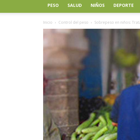
PESO
SALUD
NIÑOS
DEPORTE
Inicio
Control del peso
Sobrepeso en niños: Trat