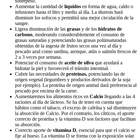
sobrepeso.
Aumentar la cantidad de
líquidos
en forma de agua, caldo o
infusiones hasta el litro y medio al día. La diuresis hará
disminuir los sofocos y permitirá una mejor circulación de la
sangre.
Ligera disminución de las
grasas
y de los
hidratos de
carbono
, moderando considerablemente el consumo de
grasas saturadas y potenciando las grasas poliinsaturadas
obtenidas de la ingesta de frutos secos una vez al día y
pescado azul como sardina, arenque, atún o salmón frescos de
2 a 3 veces por semana.
Potenciar el consumo de
aceite de oliva
que ayudará a
hidratar la piel y favorecerá el tránsito intestinal.
Cubrir las necesidades de
proteínas,
potenciando las de
origen vegetal (legumbres y productos derivados de la soja
por ejemplo). La proteína de origen animal dará preferencia al
pescado por encima de la carne.
Aumentaremos los alimentos ricos en
Calcio
llegando a las 4
raciones al día de lácteos. Se ha de tener en cuenta que
hábitos como el tabaco, el exceso de cafeína y sal disminuyen
la absorción de Calcio. Por el contrario, los cítricos, el aporte
correcto de proteína y la vitamina D son factores que facilitan
su absorción.
Correcto aporte de
vitamina D
, esencial para que el calcio se
fije al hueso. La vitamina D se forma con la exposición solar