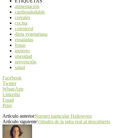
ETIQUETAS
alimentación
cardiosaludable
cereales
cocina
colesterol
dieta vegetariana
ensaladas
frutas
mujeres
obesidad
prevención
salud
Facebook
Twitter
WhatsApp
Linkedin
Email
Print
Artículo anterior
Nuestro particular Halloween
Artículo siguiente
Virtudes de la jalea real al descubierto