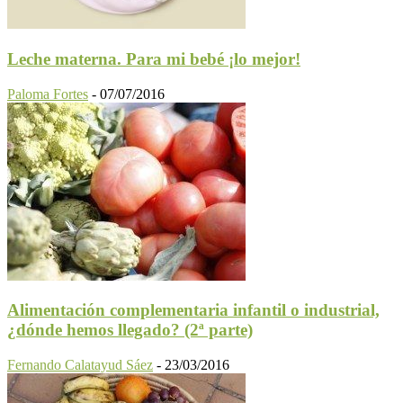
Leche materna. Para mi bebé ¡lo mejor!
Paloma Fortes
-
07/07/2016
Alimentación complementaria infantil o industrial,
¿dónde hemos llegado? (2ª parte)
Fernando Calatayud Sáez
-
23/03/2016