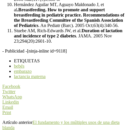
Hernández Aguilar MT, Aguayo Maldonado J, et
al
.Breastfeeding. How to promote and support
breastfeeding in pediatric practice. Recommendations of
the Breastfeeding Committee of the Spanish Association
of Pediatrics
. An Pediatr (Barc). 2005 Oct;63(4):340-56.
Stuebe AM, Rich-Edwards JW, et al.
Duration of lactation
and incidence of type 2 diabetes
. JAMA. 2005 Nov
23;294(20):2601-10.
- Publicidad -
[ninja-inline id=9118]
ETIQUETAS
bebés
embarazo
lactancia materna
Facebook
Twitter
WhatsApp
Linkedin
Email
Print
Artículo anterior
El fundamento y los múltiples usos de una dieta
blanda