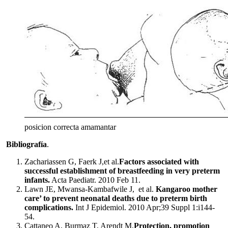
posicion correcta amamantar
Bibliografía
.
Zachariassen G, Faerk J,et al.
Factors associated with
successful establishment of breastfeeding in very preterm
infants.
Acta Paediatr. 2010 Feb 11.
Lawn JE, Mwansa-Kambafwile J, et al.
Kangaroo mother
care’ to prevent neonatal deaths due to preterm birth
complications.
Int J Epidemiol. 2010 Apr;39 Suppl 1:i144-
54.
Cattaneo A, Burmaz T, Arendt M,
Protection, promotion