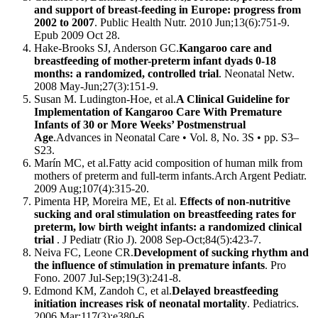
and support of breast-feeding in Europe: progress from
2002 to 2007
. Public Health Nutr. 2010 Jun;13(6):751-9.
Epub 2009 Oct 28.
Hake-Brooks SJ, Anderson GC.
Kangaroo care and
breastfeeding of mother-preterm infant dyads 0-18
months: a randomized, controlled trial
. Neonatal Netw.
2008 May-Jun;27(3):151-9.
Susan M. Ludington-Hoe, et al.
A Clinical Guideline for
Implementation of Kangaroo Care With Premature
Infants of 30 or More Weeks’ Postmenstrual
Age
.Advances in Neonatal Care • Vol. 8, No. 3S • pp. S3–
S23.
Marín MC, et al.Fatty acid composition of human milk from
mothers of preterm and full-term infants.Arch Argent Pediatr.
2009 Aug;107(4):315-20.
Pimenta HP, Moreira ME, Et al.
Effects of non-nutritive
sucking and oral stimulation on breastfeeding rates for
preterm, low birth weight infants: a randomized clinical
trial
. J Pediatr (Rio J). 2008 Sep-Oct;84(5):423-7.
Neiva FC, Leone CR.
Development of sucking rhythm and
the influence of stimulation in premature infants
. Pro
Fono. 2007 Jul-Sep;19(3):241-8.
Edmond KM, Zandoh C, et al.
Delayed breastfeeding
initiation increases risk of neonatal mortality
. Pediatrics.
2006 Mar;117(3):e380-6.