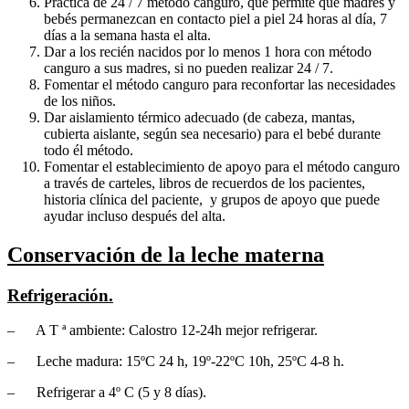
Práctica de 24 / 7 método canguro, que permite que madres y
bebés permanezcan en contacto piel a piel 24 horas al día, 7
días a la semana hasta el alta.
Dar a los recién nacidos por lo menos 1 hora con método
canguro a sus madres, si no pueden realizar 24 / 7.
Fomentar el método canguro para reconfortar las necesidades
de los niños.
Dar aislamiento térmico adecuado (de cabeza, mantas,
cubierta aislante, según sea necesario) para el bebé durante
todo él método.
Fomentar el establecimiento de apoyo para el método canguro
a través de carteles, libros de recuerdos de los pacientes,
historia clínica del paciente, y grupos de apoyo que puede
ayudar incluso después del alta.
Conservación de la leche materna
Refrigeración.
– A T ª ambiente: Calostro 12-24h mejor refrigerar.
– Leche madura: 15ºC 24 h, 19º-22ºC 10h, 25ºC 4-8 h.
– Refrigerar a 4º C (5 y 8 días).