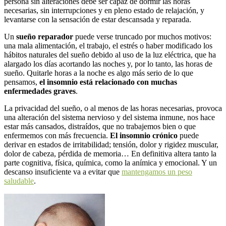
persona sin alteraciones debe ser capaz de dormir las horas
necesarias, sin interrupciones y en pleno estado de relajación, y
levantarse con la sensación de estar descansada y reparada.
Un
sueño reparador
puede verse truncado por muchos motivos:
una mala alimentación, el trabajo, el estrés o haber modificado los
hábitos naturales del sueño debido al uso de la luz eléctrica, que ha
alargado los días acortando las noches y, por lo tanto, las horas de
sueño. Quitarle horas a la noche es algo más serio de lo que
pensamos,
el insomnio está relacionado con muchas
enfermedades graves
.
La privacidad del sueño, o al menos de las horas necesarias, provoca
una alteración del sistema nervioso y del sistema inmune, nos hace
estar más cansados, distraídos, que no trabajemos bien o que
enfermemos con más frecuencia.
El insomnio crónico
puede
derivar en estados de irritabilidad; tensión, dolor y rigidez muscular,
dolor de cabeza, pérdida de memoria… En definitiva altera tanto la
parte cognitiva, física, química, como la anímica y emocional. Y un
descanso insuficiente va a evitar que
mantengamos un peso
saludable
.