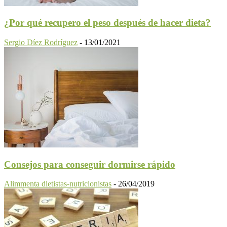
¿Por qué recupero el peso después de hacer dieta?
Sergio Díez Rodríguez
-
13/01/2021
Consejos para conseguir dormirse rápido
Alimmenta dietistas-nutricionistas
-
26/04/2019