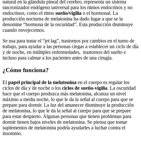
natural en la glándula pineal del cerebro, representa un sistema
sincronizador endógeno universal para los ritmos endocrinos y no
endocrinos, como el ritmo
sueño/vigilia
o el hormonal. La
producción nocturna de melatonina ha dado lugar a que se la
denomine “hormona de la oscuridad”. Esta producción disminuye
cuando envejecemos.
Se usa para tratar el “jet lag”, trastornos por cambios en el turno de
trabajo, para ayudar a las personas ciegas a establecer un ciclo de día
y de noche, en múltiples enfermedades, trastornos del sueño e
incluso para calmar a los pacientes antes de una cirugía.
¿Cómo funciona?
El
papel principal de la melatonina
en el cuerpo es regular los
ciclos de día y de noche o los
ciclos de sueño-vigilia
. La oscuridad
hace que el cuerpo produzca más melatonina, alcanza un nivel
máximo a media noche, lo que le da la señal al cuerpo para que se
prepare para dormir. La luz del amanecer disminuye la producción
de melatonina, lo que le da la señal al cuerpo para que se prepare
para estar despierto. Algunas personas que tienen problemas para
dormir tienen bajos niveles de melatonina. Se piensa que tomar
suplementos de melatonina podría ayudarles a luchar contra el
insomnio.