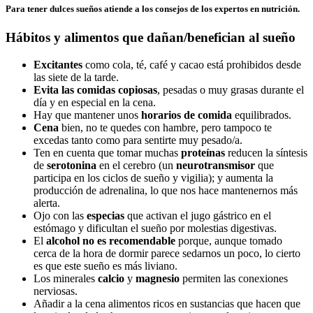
Para tener dulces sueños atiende a los consejos de los expertos en nutrición.
Hábitos y alimentos que dañan/benefician al sueño
Excitantes
como cola, té, café y cacao está prohibidos desde
las siete de la tarde.
Evita las comidas copiosas
, pesadas o muy grasas durante el
día y en especial en la cena.
Hay que mantener unos
horarios de comida
equilibrados.
Cena
bien, no te quedes con hambre, pero tampoco te
excedas tanto como para sentirte muy pesado/a.
Ten en cuenta que tomar muchas
proteínas
reducen la síntesis
de
serotonina
en el cerebro (un
neurotransmisor
que
participa en los ciclos de sueño y vigilia); y aumenta la
producción de adrenalina, lo que nos hace mantenernos más
alerta.
Ojo con las
especias
que activan el jugo gástrico en el
estómago y dificultan el sueño por molestias digestivas.
El
alcohol no es recomendable
porque, aunque tomado
cerca de la hora de dormir parece sedarnos un poco, lo cierto
es que este sueño es más liviano.
Los minerales
calcio
y
magnesio
permiten las conexiones
nerviosas.
Añadir a la cena alimentos ricos en sustancias que hacen que