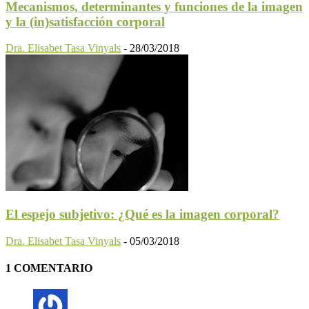
Mecanismos, determinantes y funciones de la imagen
y la (in)satisfacción corporal
Dra. Elisabet Tasa Vinyals
-
28/03/2018
El espejo subjetivo: ¿Qué es la imagen corporal?
Dra. Elisabet Tasa Vinyals
-
05/03/2018
1 COMENTARIO