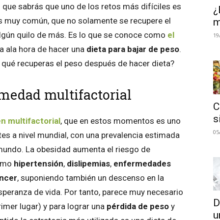
o que sabrás que uno de los retos más difíciles es
¿
s muy común, que no solamente se recupere el
m
lgún quilo de más. Es lo que se conoce como
el
19
a ala hora de hacer una
dieta para bajar de peso
.
 qué recuperas el peso después de hacer dieta?
medad multifactorial
C
s
n multifactorial
, que en estos momentos es uno
05
es a nivel mundial, con una prevalencia estimada
mundo. La obesidad aumenta el riesgo de
como
hipertensión
,
dislipemias
,
enfermedades
ncer
, suponiendo también un descenso en la
esperanza de vida. Por tanto, parece muy necesario
D
rimer lugar) y para lograr una
pérdida de peso
y
u