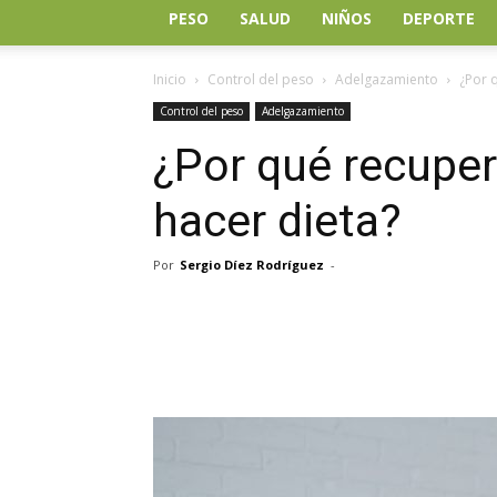
PESO
SALUD
NIÑOS
DEPORTE
Inicio
Control del peso
Adelgazamiento
¿Por 
Control del peso
Adelgazamiento
¿Por qué recuper
hacer dieta?
Por
Sergio Díez Rodríguez
-
Facebook
Twitter
Wh