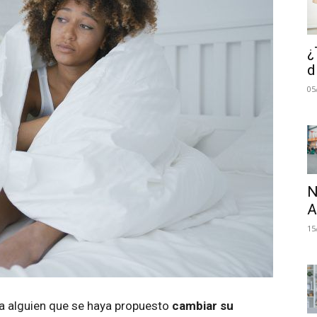
¿
d
05
N
A
15
 a alguien que se haya propuesto
cambiar su