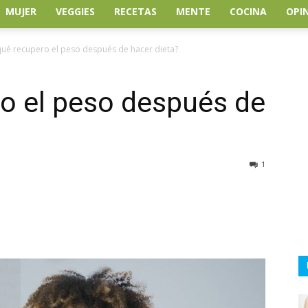
MUJER
VEGGIES
RECETAS
MENTE
COCINA
OPI
qué recupero el peso después de hacer dieta?
o el peso después de
1
atsApp
Linkedin
Email
Impresión