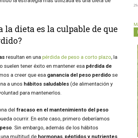
ido la estrategia más utilizada es una dieta de
29
Má
 la dieta es la culpable de que
rdido?
as
resultan en una
pérdida de peso a corto plazo
, la
o suelen tener éxito en mantener esa
pérdida de
emos a creer que esa
ganancia del peso perdido
se
ona a unos
hábitos saludables
(de alimentación y
 voluntad para mantenerlos.
sona del
fracaso en el mantenimiento del peso
 pueda ocurrir. En este caso, primero deberíamos
 peso
. Sin embargo, además de los hábitos
 una multitud de
hormonas
,
péptidos y nutrientes