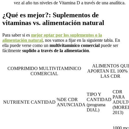
vez al año tus niveles de Vitamina D a través de una analítica.
¿Qué es mejor?: Suplementos de
vitaminas vs. alimentación natural
Para saber si es
mejor optar por los suplementos o la
alimentación natural
, nos vamos a fijar en la siguiente tabla. En
ella puede verse como un
multivitamínico comercial
puede ser
fácilmente
suplido a través de la alimentación
.
ALIMENTOS QU
COMPRIMIDO MULTIVITAMINICO
APORTAN EL 100%
COMERCIAL
LAS CDR
CDR
TIPO Y
PARA
%DE CDR
CANTIDAD
NUTRIENTE
CANTIDAD
ADULT
ANUNCIADA
(programa
(MORE
DIAL)
2013)
1000 mc