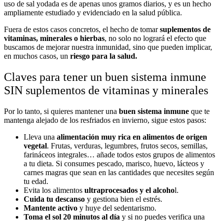
uso de sal yodada es de apenas unos gramos diarios, y es un hecho
ampliamente estudiado y evidenciado en la salud pública.
Fuera de estos casos concretos, el hecho de tomar
suplementos de
vitaminas, minerales o hierbas
, no solo no logrará el efecto que
buscamos de mejorar nuestra inmunidad, sino que pueden implicar,
en muchos casos, un
riesgo para la salud.
Claves para tener un buen sistema inmune
SIN suplementos de vitaminas y minerales
Por lo tanto, si quieres mantener una
buen sistema inmune
que te
mantenga alejado de los resfriados en invierno, sigue estos pasos:
Lleva una
alimentación muy rica en alimentos de origen
vegetal
. Frutas, verduras, legumbres, frutos secos, semillas,
farináceos integrales… añade todos estos grupos de alimentos
a tu dieta. Si consumes pescado, marisco, huevo, lácteos y
carnes magras que sean en las cantidades que necesites según
tu edad.
Evita los alimentos
ultraprocesados y el alcoho
l.
Cuida tu descanso
y gestiona bien el estrés.
Mantente activo
y huye del sedentarismo.
Toma el sol 20 minutos al día
y si no puedes verifica una