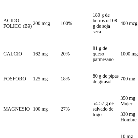
180 g de
ACIDO
berros o 108
200 mcg
100%
400 mcg
FOLICO (B9)
g de soja
seca
81 g de
CALCIO
162 mg
20%
queso
1000 mg
parmesano
80 g de pipas
FOSFORO
125 mg
18%
700 mg
de girasol
350 mg
54-57 g de
Mujer
MAGNESIO
100 mg
27%
salvado de
330 mg
trigo
Hombre
10 mg