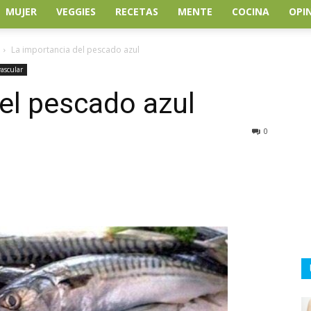
MUJER
VEGGIES
RECETAS
MENTE
COCINA
OPI
La importancia del pescado azul
ascular
el pescado azul
0
atsApp
Linkedin
Email
Impresión