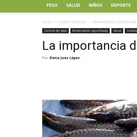
PESO
SALUD
NIÑOS
DEPORTE
Inicio
Control del peso
Alimentación equilibrada
Control del peso
Alimentación equilibrada
Salud
Cardiov
La importancia d
Por
Elena Juez López
-
Facebook
Twitter
Wh