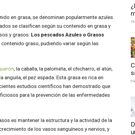
¿
m
nido en grasa, se denominan popularmente azules.
19
cados se clasifican según su contenido en grasa y
sos y grasos.
Los pescados Azules o Grasos
 contenido graso, pudiendo variar según las
C
querón
, la caballa, la palometa, el chicharro, el atún,
s
 la anguila, el pez espada. Esta grasa es rica en
05
cientes estudios científicos han demostrado que
ficiosos para la prevención de las enfermedades
sos es mantener la estructura y la actividad de la
D
recimiento de los vasos sanguíneos y nervios, y
u