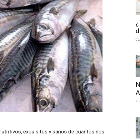
¿
d
05
N
A
15
utritivos, exquisitos y sanos de cuantos nos