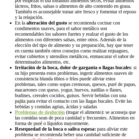
por empezar el día tomando alimentos secos, evitar alimentos
lácteos, fritos, salsas o alimentos de alto contenido en grasa.
También es aconsejable tomar aire fresco y fomentar el reposo
y la relajación.
En la
alteración del gusto
se recomienda cocinar con
condimentos suaves, para el sabor metálico son
recomendables los sabores fuertes y realzar el gusto de los
alimentos con diferentes salsas, entre otros. Además de la
elección del tipo de alimento y su preparación, hay que tener
en cuenta también otros consejos como realizar enjuagues,
evitar cubiertos y utensilios metálicos, enmascarar el sabor de
determinados alimentos, etc.
Irritación de la boca, dolor de garganta o llagas bucales
: si
su hijo presenta estos problemas, ingerir alimentos suaves de
consistencia blanda tibios o fríos puede aliviar estos
problemas, tales como sopas cremosas, quesos, puré de papas,
macarrones con queso, yogur, huevos, natillas o flanes,
budines, cereales cocidos, guisos. Servir bebidas con una
pajita para evitar el contacto con las llagas bucales. Evite las
bebidas y comidas agrias, ácidas y saladas
Problemas de deglución
(tragar el alimento): se aconseja que
las comidas sean de poca cantidad y frecuentes. Alimentos en
forma de puré o líquidos mayormente.
Resequedad de la boca o saliva espesa:
para aliviar este
problema se recomienda beber una cantidad suficiente de