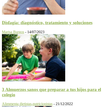
Disfagia: diagnóstico, tratamiento y soluciones
Marisa Burgos
-
14/07/2023
3 Almuerzos sanos que preparar a tus hijos para el
colegio
Alimmenta dietistas-nutricionistas
-
21/12/2022