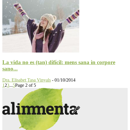
La vida no es (tan) difícil: mens sana in corpore
sano...
Dra. Elisabet Tasa Vinyals
-
01/10/2014
1
2
3
...
5
Page 2 of 5