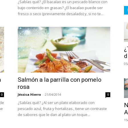
¿Sabías qué? ¿El bacalao es un pescado blanco con
bajo contenido en grasas? ¿El bacalao puede ser
fresco o seco (previamente desalado) y, si no te...
¿
d
05
n
Salmón a la parrilla con pomelo
rosa
Jéssica Hierro
-
21/04/2014
0
0
 de
¿Sabías qué? ¿Al ser un plato elaborado con
N
ne
pescado azul, fruta y hortalizas., tiene un contraste
A
de sabores que le dan al plato un toque...
15