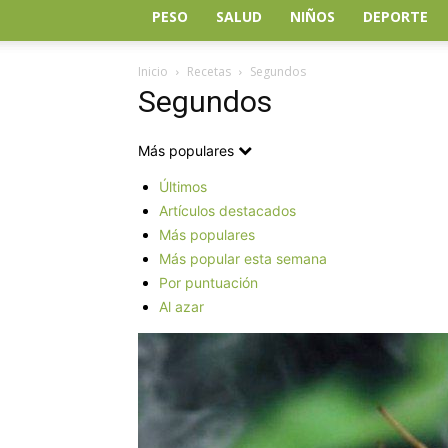
PESO
SALUD
NIÑOS
DEPORTE
Inicio
Recetas
Segundos
Segundos
Más populares
Últimos
Artículos destacados
Más populares
Más popular esta semana
Por puntuación
Al azar