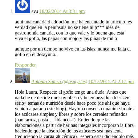
eva
18/02/2014 At 3:31 pm
aquí una canaria d adopción. me ha encantado tu artículo! es
verdad que en la península no se tiene ni p*** idea de
gastronomía canaria, con lo que vale y lo buena que está
viva el gofio, las papas con mojo y las piñas de millo!
aunque por un tiempo no vivo en las islas, nunca me falta el
gofio en el desayuno..
Responder
Antonio Samsa (@asmystes)
10/12/2015 At 2:17 pm
Hola Laura. Respecto al gofio tengo una duda. Antes que
nada he de decirte que soy obeso y he empezado a leer «en
serio» temas de nutrición desde hace poco (de ahí que haya
venido a parar a este blog). Hay un consenso unánime frente a
los azúcares simples y libres y sobre los cereales refinados
(pan, arroz, pasta… «blancos»). Entiendo que las
elaboraciones a partir de harinas integrales incorporan la fibra
haciendo que la absorción de los azúcares sea más lenta
(reduciendo la carga glucémica) –espero estar diciéndolo más