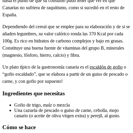
hasta el punto de que su consumo pudo tener que ver en que
Canarias no sufriera de raquitismo, como si sucedió en el resto de
España.
Dependiendo del cereal que se emplee para su elaboración y de si se
añaden legumbres, su valor calórico ronda las 370 Kcal por cada
100g. Es rico en hidratos de carbono complejos y bajo en grasas.
Constituye una buena fuente de vitaminas del grupo B, minerales
(magnesio, fósforo, hierro, calcio) y fibra.
Un plato típico de la gastronomía canaria es el
escaldón de gofio
o
“gofio escaldado”, que se elabora a partir de un guiso de pescado o
carne, y con gofio por supuesto!
Ingredientes que necesitas
Gofio de trigo, maíz o mezcla
Una cazuela de pescado o guiso de carne, cebolla, mojo
canario (o aceite de oliva virgen extra) y perejil, al gusto.
Cómo se hace