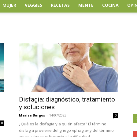
MUJER
VEGGIES
RECETAS
MENTE
COCINA
OPI
Disfagia: diagnóstico, tratamiento
y soluciones
Marisa Burgos
-
14/07/2023
0
0
¿Qué es la disfagia y a quién afecta? El término
disfagia proviene del griego «phagia» y del término
«dys», y hace referencia a la dificultad...