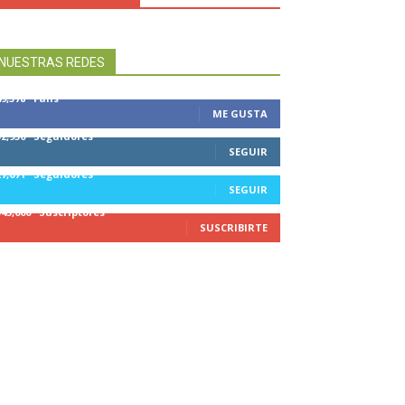
NUESTRAS REDES
49,578
Fans
ME GUSTA
32,950
Seguidores
SEGUIR
27,671
Seguidores
SEGUIR
545,000
Suscriptores
SUSCRIBIRTE