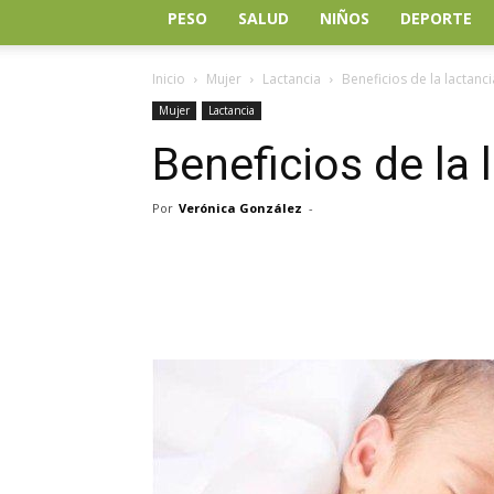
PESO
SALUD
NIÑOS
DEPORTE
Inicio
Mujer
Lactancia
Beneficios de la lactanc
Mujer
Lactancia
Beneficios de la
Por
Verónica González
-
Facebook
Twitter
Wh