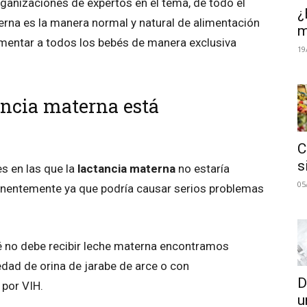
rganizaciones de expertos en el tema, de todo el
¿
rna es la manera normal y natural de alimentación
m
imentar a todos los bebés de manera exclusiva
19
ancia materna está
C
s
s en las que la
lactancia materna
no estaría
05
nentemente ya que podría causar serios problemas
bé no debe recibir leche materna encontramos
dad de orina de jarabe de arce o con
D
 por VIH.
u