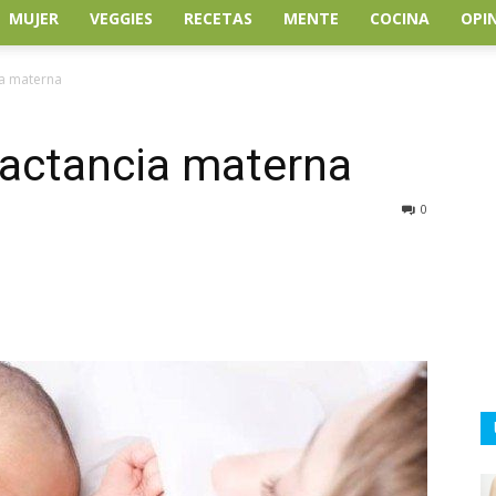
MUJER
VEGGIES
RECETAS
MENTE
COCINA
OPI
ia materna
 lactancia materna
0
atsApp
Linkedin
Email
Impresión