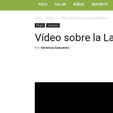
PESO
SALUD
NIÑOS
DEPORTE
Inicio
Mujer
Vídeo sobre la Lactancia materna
Mujer
Lactancia
Vídeo sobre la L
Por
Verónica González
-
Facebook
Twitter
Wh