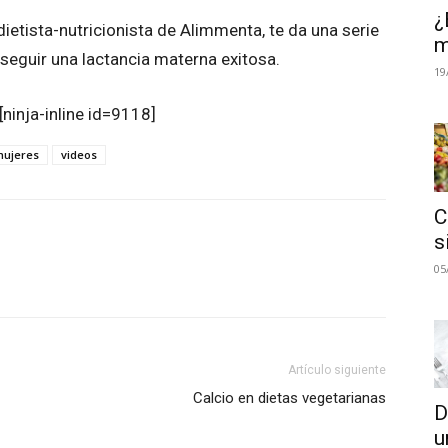
¿
dietista-nutricionista de Alimmenta, te da una serie
m
seguir una lactancia materna exitosa.
19
[ninja-inline id=9118]
ujeres
videos
C
s
05
atsApp
Linkedin
Email
Impresión
Artículo siguiente
Calcio en dietas vegetarianas
D
u