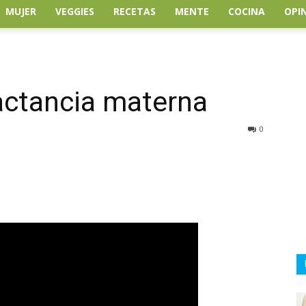
MUJER
VEGGIES
RECETAS
MENTE
COCINA
OPI
actancia materna
0
atsApp
Linkedin
Email
Impresión