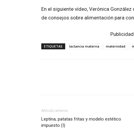
En el siguiente vídeo, Verónica González 
de consejos sobre alimentación para con
Publicidad
ETIQUETAS
lactancia materna
maternidad
m
Facebook
Twitter
Wh
Artículo anterior
Leptina, patatas fritas y modelo estético
impuesto (I)