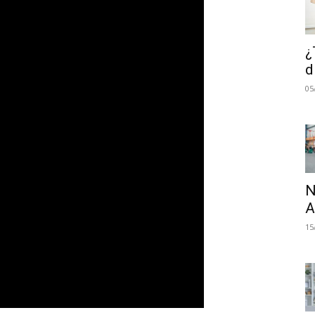
¿
d
05
N
A
15