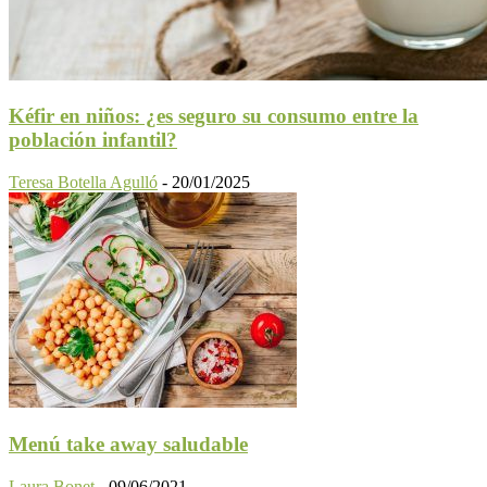
Kéfir en niños: ¿es seguro su consumo entre la
población infantil?
Teresa Botella Agulló
-
20/01/2025
Menú take away saludable
Laura Bonet
-
09/06/2021