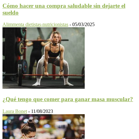
Cómo hacer una compra saludable sin dejarte el
sueldo
Alimmenta dietistas-nutricionistas
-
05/03/2025
¿Qué tengo que comer para ganar masa muscular?
Laura Bonet
-
11/08/2023