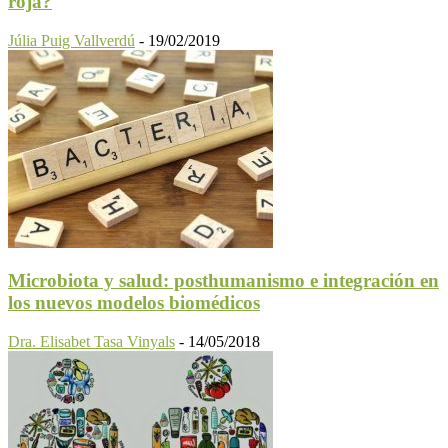
roja?
Júlia Puig Vallverdú
-
19/02/2019
Microbiota y salud: posthumanismo e integración en
los nuevos modelos biomédicos
Dra. Elisabet Tasa Vinyals
-
14/05/2018