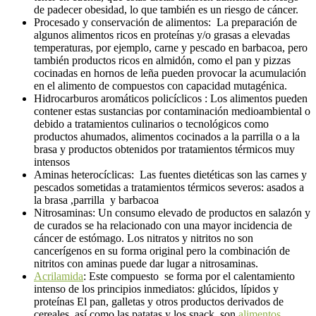
de padecer obesidad, lo que también es un riesgo de cáncer.
Procesado y conservación de alimentos: La preparación de
algunos alimentos ricos en proteínas y/o grasas a elevadas
temperaturas, por ejemplo, carne y pescado en barbacoa, pero
también productos ricos en almidón, como el pan y pizzas
cocinadas en hornos de leña pueden provocar la acumulación
en el alimento de compuestos con capacidad mutagénica.
Hidrocarburos aromáticos policíclicos : Los alimentos pueden
contener estas sustancias por contaminación medioambiental o
debido a tratamientos culinarios o tecnológicos como
productos ahumados, alimentos cocinados a la parrilla o a la
brasa y productos obtenidos por tratamientos térmicos muy
intensos
Aminas heterocíclicas: Las fuentes dietéticas son las carnes y
pescados sometidas a tratamientos térmicos severos: asados a
la brasa ,parrilla y barbacoa
Nitrosaminas: Un consumo elevado de productos en salazón y
de curados se ha relacionado con una mayor incidencia de
cáncer de estómago. Los nitratos y nitritos no son
cancerígenos en su forma original pero la combinación de
nitritos con aminas puede dar lugar a nitrosaminas.
Acrilamida
: Este compuesto se forma por el calentamiento
intenso de los principios inmediatos: glúcidos, lípidos y
proteínas El pan, galletas y otros productos derivados de
cereales, así como las patatas y los snack, son
alimentos