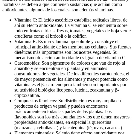
hortalizas se deben a que contienen sustancias que actúan como
antioxidantes, algunos de los cuales, son además vitaminas.
Vitamina C: El ácido ascórbico estabiliza radicales libres, de
ahí su efecto antioxidante. La vitamina C se encuentra sobre
todo en frutas cítricas, fresas, tomates, vegetales de hoja verde
crucíferas como el brócoli o la coliflor.
Vitamina E: Es una vitamina liposoluble y constituye el
principal antioxidante de las membranas celulares. Sus fuentes
dietéticas más importantes son los aceites vegetales. Su
mecanismo de acción antioxidante es igual a de vitamina C.
Carotenoides: Son pigmentos de colores que van de rojo al
amarillo y se encuentran en plantas y en animales
consumidores de vegetales. De los diferentes carotenoides, el
de mayor presencia en los alimentos y mayor potencia como
vitamina es el β- caroteno pero también son importantes por
su actividad biológica licopeno, luteína, zeaxantina y β-
criptoxantina.
Compuestos fenólicos: Su distribución es muy amplia en
productos de origen vegetal y pueden encontrarse
prácticamente en todas las partes de las plantas. Los
flavonoides son los más abundantes y los que tienen mayores
propiedades antioxidantes, en especial la quercetina
(manzanas, cebollas…) y la catequina (té, uvas, cacao…)
Elementos minerales: Selenio tiene efecto antioxidante por