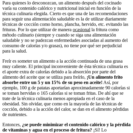
Para quienes lo desconozcan, un alimento después del cocinado
varía su contenido calórico y nutricional inicial en función de la
técnica culinaria elegida. Cierto es que una de las recomendaciones
para seguir una alimentación saludable es la de utilizar diariamente
técnicas de cocción como horno, plancha, hervido, etc. evitando las
frituras. Por lo que utilizar de manera
ocasional
la fritura como
método culinario (siempre y cuando se siga una alimentación
saludable y no se padezcan enfermedades asociadas al aumento del
consumo de calorías y/o grasas), no tiene por qué ser perjudicial
para la salud.
Freír es someter un alimento a la acción continuada de una grasa
muy caliente. El principal inconveniente de ésta técnica culinaria es
el aporte extra de calorías debido a la absorción por parte del
alimento del aceite que se utiliza para freírlo,
¡Un alimento frito
absorbe entre un 5 y un 15% de su peso en aceite!
Así, por
ejemplo, 100 g de patatas aportarían aproximadamente 90 calorías si
se toman hervidas o 165 calorías si se toman fritas. De ahí que se
trate de la técnica culinaria menos apropiada en el caso de la
obesidad. Sin olvidar, que
como en la mayoría de las técnicas de
cocción, debido a la acción del calor, se dan en el alimento pérdidas
de nutrientes.
Entonces,
¿se puede minimizar el contenido calórico y la pérdida
de vitaminas y agua en el proceso de fritura?
¡Sí! Lo