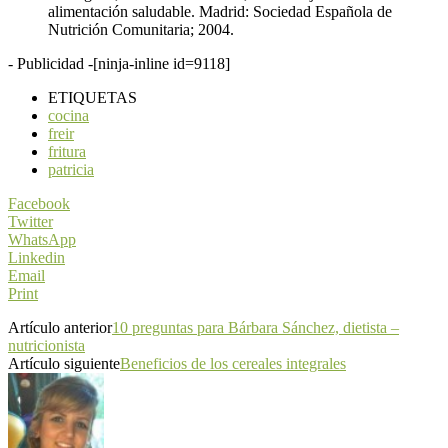
alimentación saludable. Madrid: Sociedad Española de
Nutrición Comunitaria; 2004.
- Publicidad -
[ninja-inline id=9118]
ETIQUETAS
cocina
freir
fritura
patricia
Facebook
Twitter
WhatsApp
Linkedin
Email
Print
Artículo anterior
10 preguntas para Bárbara Sánchez, dietista –
nutricionista
Artículo siguiente
Beneficios de los cereales integrales