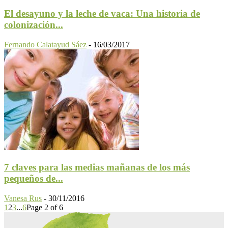
El desayuno y la leche de vaca: Una historia de
colonización...
Fernando Calatayud Sáez
-
16/03/2017
7 claves para las medias mañanas de los más
pequeños de...
Vanesa Rus
-
30/11/2016
1
2
3
...
6
Page 2 of 6