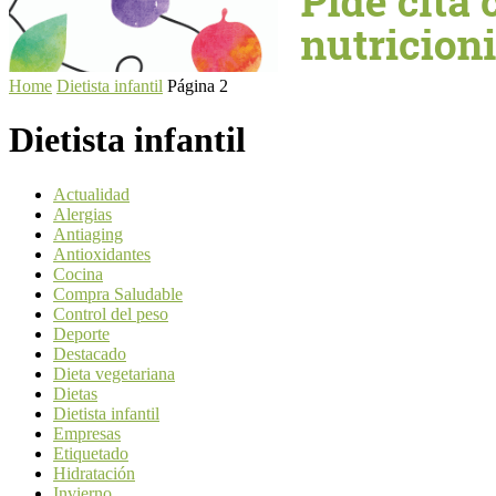
Home
Dietista infantil
Página 2
Dietista infantil
Actualidad
Alergias
Antiaging
Antioxidantes
Cocina
Compra Saludable
Control del peso
Deporte
Destacado
Dieta vegetariana
Dietas
Dietista infantil
Empresas
Etiquetado
Hidratación
Invierno