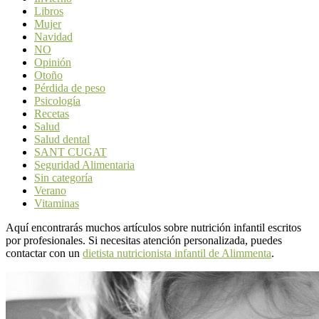
Libros
Mujer
Navidad
NO
Opinión
Otoño
Pérdida de peso
Psicología
Recetas
Salud
Salud dental
SANT CUGAT
Seguridad Alimentaria
Sin categoría
Verano
Vitaminas
Aquí encontrarás muchos artículos sobre nutrición infantil escritos
por profesionales. Si necesitas atención personalizada, puedes
contactar con un
dietista nutricionista infantil de Alimmenta
.