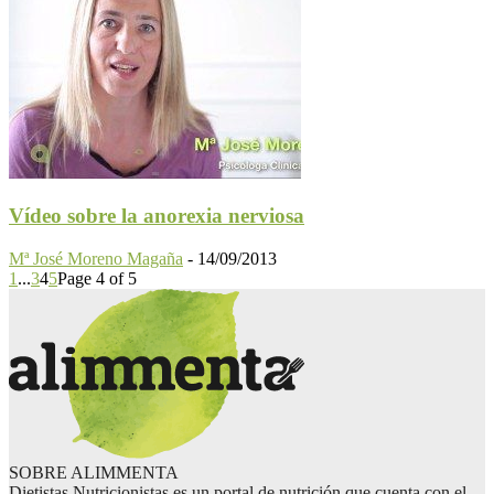
Vídeo sobre la anorexia nerviosa
Mª José Moreno Magaña
-
14/09/2013
1
...
3
4
5
Page 4 of 5
SOBRE ALIMMENTA
Dietistas Nutricionistas es un portal de nutrición que cuenta con el