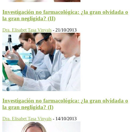
Investigación no farmacológica: ¿la gran olvidada o
la gran negligida? (II)
Dra. Elisabet Tasa Vinyals
-
21/10/2013
Investigación no farmacológica: ¿la gran olvidada o
la gran negligida? (I)
Dra. Elisabet Tasa Vinyals
-
14/10/2013