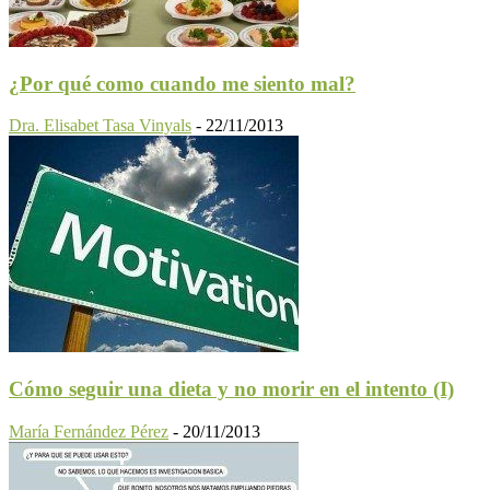
¿Por qué como cuando me siento mal?
Dra. Elisabet Tasa Vinyals
-
22/11/2013
Cómo seguir una dieta y no morir en el intento (I)
María Fernández Pérez
-
20/11/2013