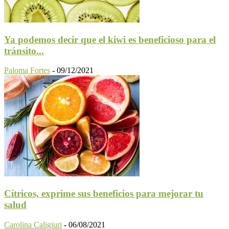
Ya podemos decir que el kiwi es beneficioso para el
tránsito...
Paloma Fortes
-
09/12/2021
Cítricos, exprime sus beneficios para mejorar tu
salud
Carolina Caligiuri
-
06/08/2021