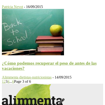
Patricia Nevot
-
16/09/2015
¿Cómo podemos recuperar el peso de antes de las
vacaciones?
Alimmenta dietistas-nutricionistas
-
14/09/2015
1
2
3
4
...
6
Page 3 of 6