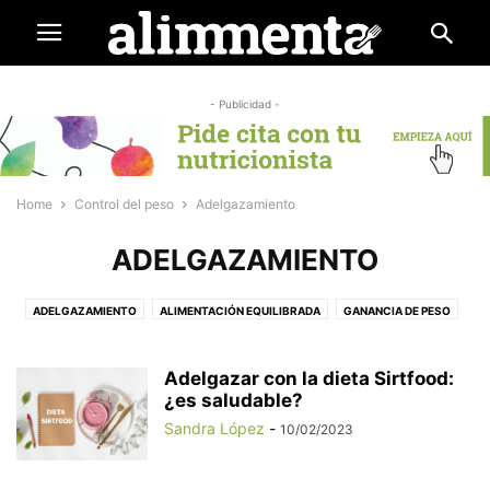
- Publicidad -
Home
Control del peso
Adelgazamiento
ADELGAZAMIENTO
ADELGAZAMIENTO
ALIMENTACIÓN EQUILIBRADA
GANANCIA DE PESO
NUTRIGENÉTICA
OBESIDAD
Adelgazar con la dieta Sirtfood:
¿es saludable?
Sandra López
-
10/02/2023