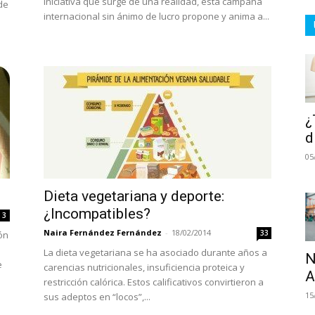
iniciativa que surge de una realidad, esta campaña
 de
internacional sin ánimo de lucro propone y anima a...
¿
d
05
Dieta vegetariana y deporte:
¿Incompatibles?
3
Naira Fernández Fernández
-
18/02/2014
33
ón
La dieta vegetariana se ha asociado durante años a
N
e
carencias nutricionales, insuficiencia proteica y
A
restricción calórica. Estos calificativos convirtieron a
15
sus adeptos en “locos”,...