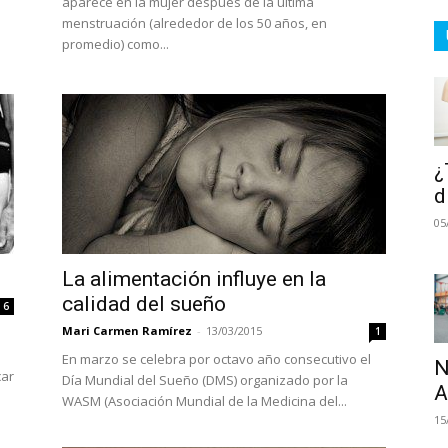
aparece en la mujer después de la última
menstruación (alrededor de los 50 años, en
promedio) como...
¿
d
05
La alimentación influye en la
calidad del sueño
6
Mari Carmen Ramírez
-
13/03/2015
1
En marzo se celebra por octavo año consecutivo el
N
car
Día Mundial del Sueño (DMS) organizado por la
A
WASM (Asociación Mundial de la Medicina del...
15