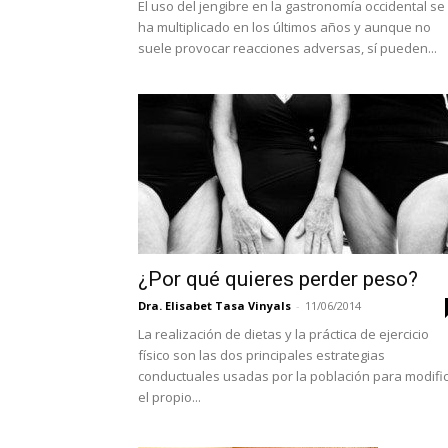
El uso del jengibre en la gastronomía occidental se
ha multiplicado en los últimos años y aunque no
suele provocar reacciones adversas, sí pueden...
¿Por qué quieres perder peso?
Dra. Elisabet Tasa Vinyals
-
11/06/2014
La realización de dietas y la práctica de ejercicio
físico son las dos principales estrategias
conductuales usadas por la población para modifi
el propio...