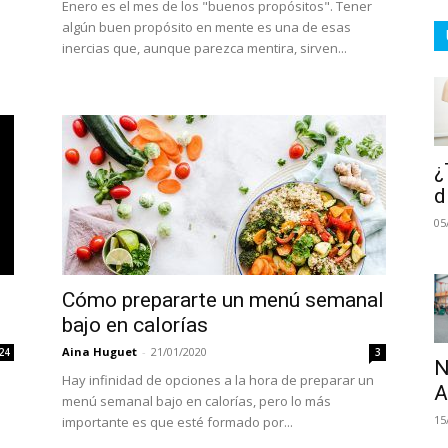
Enero es el mes de los "buenos propósitos". Tener
algún buen propósito en mente es una de esas
inercias que, aunque parezca mentira, sirven...
¿
d
05
Cómo prepararte un menú semanal
bajo en calorías
Aina Huguet
-
21/01/2020
24
3
N
Hay infinidad de opciones a la hora de preparar un
A
menú semanal bajo en calorías, pero lo más
15
importante es que esté formado por...