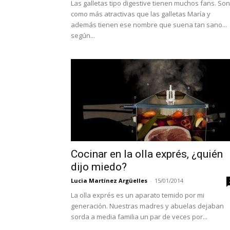
Las galletas tipo digestive tienen muchos fans. Son
como más atractivas que las galletas María y
además tienen ese nombre que suena tan sano...
según...
Cocinar en la olla exprés, ¿quién
dijo miedo?
Lucia Martínez Argüelles
-
15/01/2014
La olla exprés es un aparato temido por mi
generación. Nuestras madres y abuelas dejaban
sorda a media familia un par de veces por...