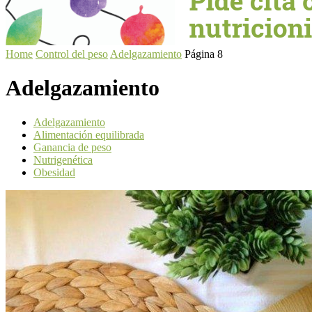
Home
Control del peso
Adelgazamiento
Página 8
Adelgazamiento
Adelgazamiento
Alimentación equilibrada
Ganancia de peso
Nutrigenética
Obesidad