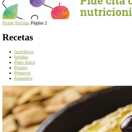
Home
Recetas
Página 2
Recetas
Aperitivos
bebidas
Plato único
Postres
Primeros
Segundos