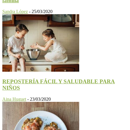
familia
Sandra López
-
25/03/2020
REPOSTERÍA FÁCIL Y SALUDABLE PARA
NIÑOS
Aina Huguet
-
23/03/2020